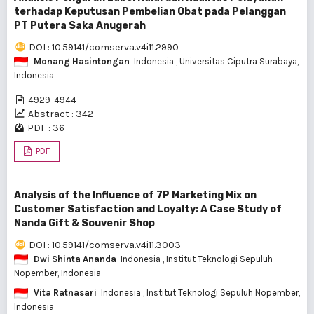
terhadap Keputusan Pembelian Obat pada Pelanggan
PT Putera Saka Anugerah
DOI : 10.59141/comserva.v4i11.2990
Monang Hasintongan
Indonesia
, Universitas Ciputra Surabaya,
Indonesia
4929-4944
Abstract : 342
PDF : 36
PDF
Analysis of the Influence of 7P Marketing Mix on
Customer Satisfaction and Loyalty: A Case Study of
Nanda Gift & Souvenir Shop
DOI : 10.59141/comserva.v4i11.3003
Dwi Shinta Ananda
Indonesia
, Institut Teknologi Sepuluh
Nopember, Indonesia
Vita Ratnasari
Indonesia
, Institut Teknologi Sepuluh Nopember,
Indonesia