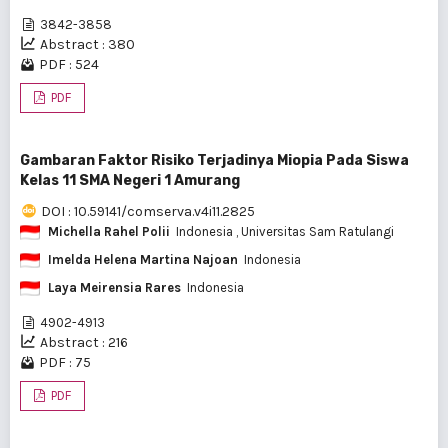
3842-3858
Abstract : 380
PDF : 524
PDF
Gambaran Faktor Risiko Terjadinya Miopia Pada Siswa
Kelas 11 SMA Negeri 1 Amurang
DOI : 10.59141/comserva.v4i11.2825
Michella Rahel Polii
Indonesia
, Universitas Sam Ratulangi
Imelda Helena Martina Najoan
Indonesia
Laya Meirensia Rares
Indonesia
4902-4913
Abstract : 216
PDF : 75
PDF