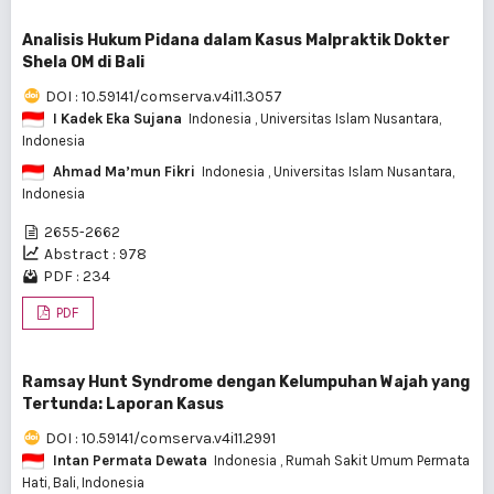
Analisis Hukum Pidana dalam Kasus Malpraktik Dokter
Shela OM di Bali
DOI : 10.59141/comserva.v4i11.3057
I Kadek Eka Sujana
Indonesia
, Universitas Islam Nusantara,
Indonesia
Ahmad Ma’mun Fikri
Indonesia
, Universitas Islam Nusantara,
Indonesia
2655-2662
Abstract : 978
PDF : 234
PDF
Ramsay Hunt Syndrome dengan Kelumpuhan Wajah yang
Tertunda: Laporan Kasus
DOI : 10.59141/comserva.v4i11.2991
Intan Permata Dewata
Indonesia
, Rumah Sakit Umum Permata
Hati, Bali, Indonesia