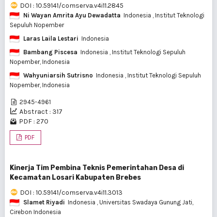
DOI : 10.59141/comserva.v4i11.2845
Ni Wayan Amrita Ayu Dewadatta
Indonesia
, Institut Teknologi
Sepuluh Nopember
Laras Laila Lestari
Indonesia
Bambang Piscesa
Indonesia
, Institut Teknologi Sepuluh
Nopember, Indonesia
Wahyuniarsih Sutrisno
Indonesia
, Institut Teknologi Sepuluh
Nopember, Indonesia
2945-4961
Abstract : 317
PDF : 270
PDF
Kinerja Tim Pembina Teknis Pemerintahan Desa di
Kecamatan Losari Kabupaten Brebes
DOI : 10.59141/comserva.v4i11.3013
Slamet Riyadi
Indonesia
, Universitas Swadaya Gunung Jati,
Cirebon Indonesia