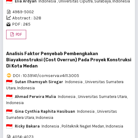
Elia Ardyan
Indonesia
, Universitas Ciputra, Surabaya, Indonesia
4989-5002
Abstract : 328
PDF : 265
PDF
Analisis Faktor Penyebab Pembengkakan
Biayakonstruksi (Cost Overrun) Pada Proyek Konstruksi
Di Kota Medan
DOI : 10.59141/comserva.v4i11.3005
Sutan Ilhamsyah Siregar
Indonesia
, Universitas Sumatera
Utara, Indonesia
Ahmad Perwira Mulia
Indonesia
, Universitas Sumatera Utara,
Indonesia
Gina Cynthia Raphita Hasibuan
Indonesia
, Universitas
Sumatera Utara, Indonesia
Ricky Bakara
Indonesia
, Politeknik Negeri Medan, Indonesia
4056-4073