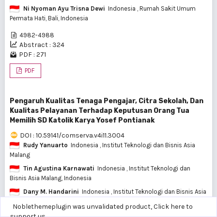
Ni Nyoman Ayu Trisna Dewi
Indonesia
, Rumah Sakit Umum
Permata Hati, Bali, Indonesia
4982-4988
Abstract : 324
PDF : 271
PDF
Pengaruh Kualitas Tenaga Pengajar, Citra Sekolah, Dan
Kualitas Pelayanan Terhadap Keputusan Orang Tua
Memilih SD Katolik Karya Yosef Pontianak
DOI : 10.59141/comserva.v4i11.3004
Rudy Yanuarto
Indonesia
, Institut Teknologi dan Bisnis Asia
Malang
Tin Agustina Karnawati
Indonesia
, Institut Teknologi dan
Bisnis Asia Malang, Indonesia
Dany M. Handarini
Indonesia
, Institut Teknologi dan Bisnis Asia
Malang, Indonesia
Noblethemeplugin was unvalidated product,
Click here to
support us