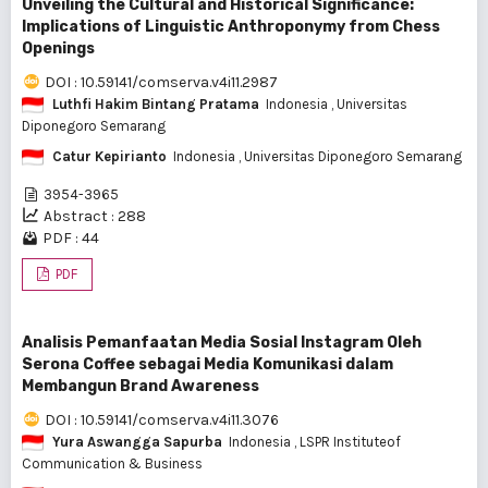
Unveiling the Cultural and Historical Significance:
Implications of Linguistic Anthroponymy from Chess
Openings
DOI : 10.59141/comserva.v4i11.2987
Luthfi Hakim Bintang Pratama
Indonesia
, Universitas
Diponegoro Semarang
Catur Kepirianto
Indonesia
, Universitas Diponegoro Semarang
3954-3965
Abstract : 288
PDF : 44
PDF
Analisis Pemanfaatan Media Sosial Instagram Oleh
Serona Coffee sebagai Media Komunikasi dalam
Membangun Brand Awareness
DOI : 10.59141/comserva.v4i11.3076
Yura Aswangga Sapurba
Indonesia
, LSPR Instituteof
Communication & Business