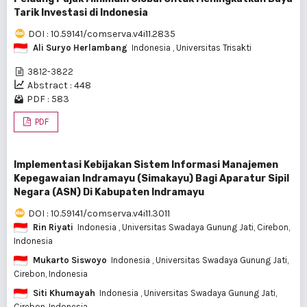
Tarik Investasi di Indonesia
DOI : 10.59141/comserva.v4i11.2835
Ali Suryo Herlambang
Indonesia
, Universitas Trisakti
3812-3822
Abstract : 448
PDF : 583
PDF
Implementasi Kebijakan Sistem Informasi Manajemen
Kepegawaian Indramayu (Simakayu) Bagi Aparatur Sipil
Negara (ASN) Di Kabupaten Indramayu
DOI : 10.59141/comserva.v4i11.3011
Rin Riyati
Indonesia
, Universitas Swadaya Gunung Jati, Cirebon,
Indonesia
Mukarto Siswoyo
Indonesia
, Universitas Swadaya Gunung Jati,
Cirebon, Indonesia
Siti Khumayah
Indonesia
, Universitas Swadaya Gunung Jati,
Cirebon, Indonesia