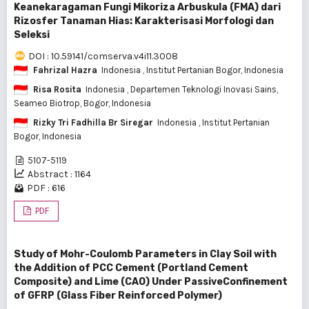
Keanekaragaman Fungi Mikoriza Arbuskula (FMA) dari
Rizosfer Tanaman Hias: Karakterisasi Morfologi dan
Seleksi
DOI : 10.59141/comserva.v4i11.3008
Fahrizal Hazra
Indonesia
, Institut Pertanian Bogor, Indonesia
Risa Rosita
Indonesia
, Departemen Teknologi Inovasi Sains,
Seameo Biotrop, Bogor, Indonesia
Rizky Tri Fadhilla Br Siregar
Indonesia
, Institut Pertanian
Bogor, Indonesia
5107-5119
Abstract : 1164
PDF : 616
PDF
Study of Mohr-Coulomb Parameters in Clay Soil with
the Addition of PCC Cement (Portland Cement
Composite) and Lime (CAO) Under PassiveConfinement
of GFRP (Glass Fiber Reinforced Polymer)