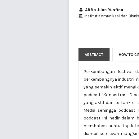
Alifia Jilan Yusfina
Institut Komunikasi dan Bisnis
ABSTRACT
HOW TO CI
Perkembangan festival d
berkembangnya industri ini,
yang semakin aktif mengiku
podcast “Konsertrasi: Dibal
yang aktif dan tertarik d
Media sehingga podcast m
podcast ini hadir dalam 
membahas suatu topik be
diambil serelevan mungkin