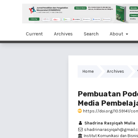
Current
Archives
Search
About
Home
Archives
Pembuatan Podca
Media Pembelaja
https://doi.org/10.59141/co
Shadrina Rasyiqah Mulia
shadrinarasyiqah@gmail.
Institut Komunikasi dan Bisnis