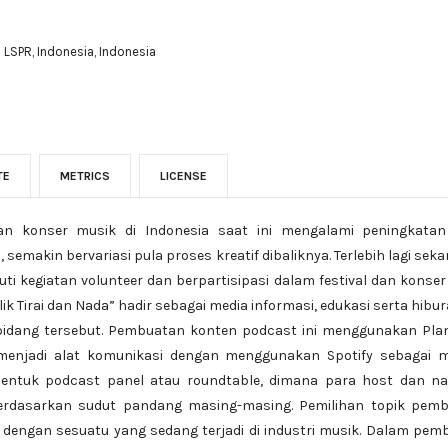
 LSPR, Indonesia, Indonesia
TE
METRICS
LICENSE
an konser musik di Indonesia saat ini mengalami peningkatan 
 semakin bervariasi pula proses kreatif dibaliknya. Terlebih lagi s
ti kegiatan volunteer dan berpartisipasi dalam festival dan konser
ik Tirai dan Nada” hadir sebagai media informasi, edukasi serta hib
i bidang tersebut. Pembuatan konten podcast ini menggunakan Pla
enjadi alat komunikasi dengan menggunakan Spotify sebagai me
bentuk podcast panel atau roundtable, dimana para host dan n
rdasarkan sudut pandang masing-masing. Pemilihan topik pemb
 dengan sesuatu yang sedang terjadi di industri musik. Dalam pem