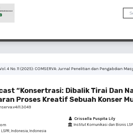
Vol. 4 No. 11 (2025): COMSERVA: Jurnal Penelitian dan Pengabdian Ma
st “Konsertrasi: Dibalik Tirai Dan N
ran Proses Kreatif Sebuah Konser Mu
mserva.v4i11.3049
Crissella Puspita Lily
com
Institut Komunikasi dan Bisnis LSP
 LSPR, Indonesia, Indonesia