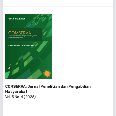
COMSERVA: Jurnal Penelitian dan Pengabdian
Masyarakat
Vol. 5 No. 4 (2025)