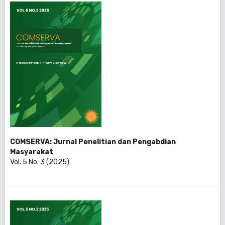
COMSERVA: Jurnal Penelitian dan Pengabdian
Masyarakat
Vol. 5 No. 3 (2025)