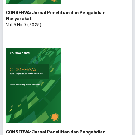
COMSERVA: Jurnal Penelitian dan Pengabdian
Masyarakat
Vol. 5 No. 7 (2025)
COMSERVA: Jurnal Penelitian dan Pengabdian