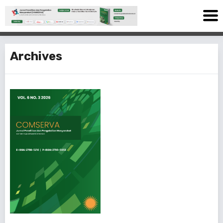
Archives