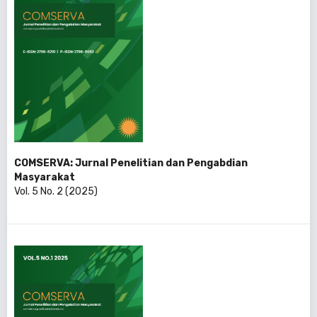
COMSERVA: Jurnal Penelitian dan Pengabdian
Masyarakat
Vol. 5 No. 2 (2025)