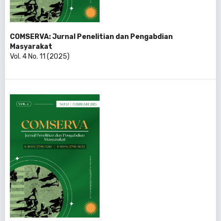
COMSERVA: Jurnal Penelitian dan Pengabdian
Masyarakat
Vol. 4 No. 11 (2025)