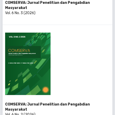
COMSERVA: Jurnal Penelitian dan Pengabdian
Masyarakat
Vol. 6 No. 3 (2026)
COMSERVA: Jurnal Penelitian dan Pengabdian
Masyarakat
Vol. 6 No. 2 (2026)