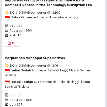
Digital Marketing Strategies to Enhance Bank
Competitiveness in the Technology Disruption Era
DOI : 10.59141/comserva.v5i1.3200
Fatna Kanzun
Indonesia
, Universitas Airlangga
280-292
Abstract : 390
PDF : 17
PDF
Perjuangan Mencapai Superioritas
DOI : 10.59141/comserva.v5i1.3116
Yulius Sodah
Indonesia
, Sekolah Tinggi Filsafat Seminari
Pineleng
Jessel Bastian Supit
Indonesia
, Sekolah Tinggi Filsafat
Seminari Pineleng
293-301
Abstract : 865
pdf : 657