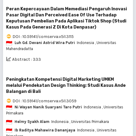
Peran Kepercayaan Dalam Memediasi Pengaruh Inovasi
Pasar Digital Dan Perceived Ease Of Use Terhadap
Keputusan Pembelian Pada Aplikasi Tiktok Shop (Studi
Kasus Pada Generasi Z Di Kota Denpasar)
DOI : 10.59141/comserva.v5i1.3115
Luh Gd. Devani Astrid Wira Putri
Indonesia
, Universitas
Mahendradatta
Abstract : 333
Peningkatan Kompetensi Digital Marketing UMKM
melalui Pendekatan Design Thinking: Studi Kasus Ande
Balangan di Bali
DOI : 10.59141/comserva.v5i1.3059
Ni Wayan Nanik Suaryani Taro Putri
Indonesia
, Universitas
Primakara
Helmy Syakh Alam
Indonesia
, Universitas Primakara
Ib Raditya Mahawira Dananjaya
Indonesia
, Universitas