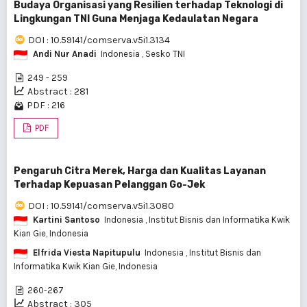
Budaya Organisasi yang Resilien terhadap Teknologi di
Lingkungan TNI Guna Menjaga Kedaulatan Negara
DOI : 10.59141/comserva.v5i1.3134
Andi Nur Anadi
Indonesia
, Sesko TNI
249 - 259
Abstract : 281
PDF : 216
PDF
Pengaruh Citra Merek, Harga dan Kualitas Layanan
Terhadap Kepuasan Pelanggan Go-Jek
DOI : 10.59141/comserva.v5i1.3080
Kartini Santoso
Indonesia
, Institut Bisnis dan Informatika Kwik
Kian Gie, Indonesia
Elfrida Viesta Napitupulu
Indonesia
, Institut Bisnis dan
Informatika Kwik Kian Gie, Indonesia
260-267
Abstract : 305