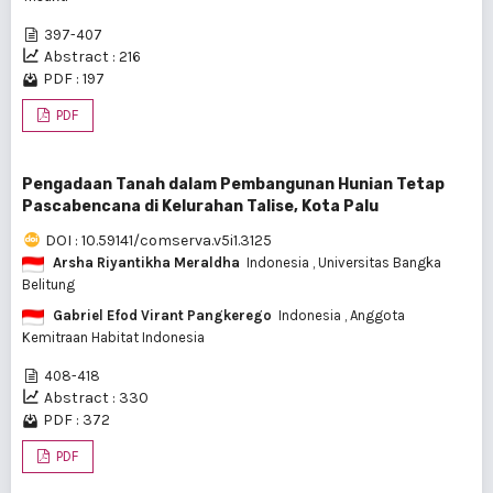
397-407
Abstract : 216
PDF : 197
PDF
Pengadaan Tanah dalam Pembangunan Hunian Tetap
Pascabencana di Kelurahan Talise, Kota Palu
DOI : 10.59141/comserva.v5i1.3125
Arsha Riyantikha Meraldha
Indonesia
, Universitas Bangka
Belitung
Gabriel Efod Virant Pangkerego
Indonesia
, Anggota
Kemitraan Habitat Indonesia
408-418
Abstract : 330
PDF : 372
PDF