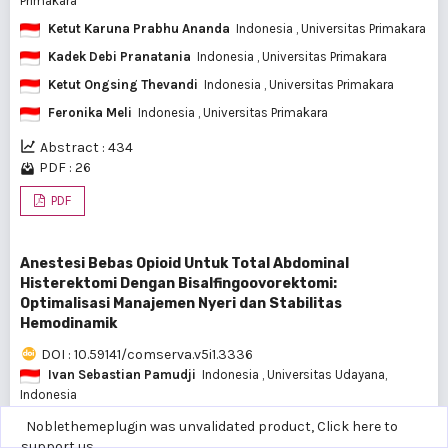
Primakara
Ketut Karuna Prabhu Ananda
Indonesia
, Universitas Primakara
Kadek Debi Pranatania
Indonesia
, Universitas Primakara
Ketut Ongsing Thevandi
Indonesia
, Universitas Primakara
Feronika Meli
Indonesia
, Universitas Primakara
Abstract : 434
PDF : 26
PDF
Anestesi Bebas Opioid Untuk Total Abdominal
Histerektomi Dengan Bisalfingoovorektomi:
Optimalisasi Manajemen Nyeri dan Stabilitas
Hemodinamik
DOI : 10.59141/comserva.v5i1.3336
Ivan Sebastian Pamudji
Indonesia
, Universitas Udayana,
Indonesia
Tjahya Aryasa
Indonesia
, Rumah Sakit Umum Pusat Prof
Noblethemeplugin was unvalidated product,
Click here to
Ngoerah Denpasar
support us