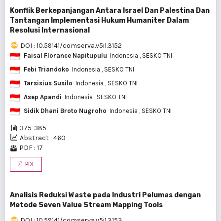
Konflik Berkepanjangan Antara Israel Dan Palestina Dan
Tantangan Implementasi Hukum Humaniter Dalam
Resolusi Internasional
DOI : 10.59141/comserva.v5i1.3152
Faisal Florance Napitupulu
Indonesia
, SESKO TNI
Febi Triandoko
Indonesia
, SESKO TNI
Tarsisius Susilo
Indonesia
, SESKO TNI
Asep Apandi
Indonesia
, SESKO TNI
Sidik Dhani Broto Nugroho
Indonesia
, SESKO TNI
375-385
Abstract : 460
PDF : 17
PDF
Analisis Reduksi Waste pada Industri Pelumas dengan
Metode Seven Value Stream Mapping Tools
DOI : 10.59141/comserva.v5i1.3153