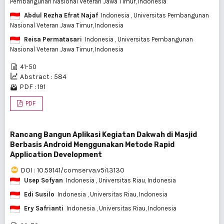
Pembangunan Nasional Veteran Jawa Timur, Indonesia
Abdul Rezha Efrat Najaf
Indonesia
, Universitas Pembangunan
Nasional Veteran Jawa Timur, Indonesia
Reisa Permatasari
Indonesia
, Universitas Pembangunan
Nasional Veteran Jawa Timur, Indonesia
41-50
Abstract : 584
PDF : 191
PDF
Rancang Bangun Aplikasi Kegiatan Dakwah di Masjid
Berbasis Android Menggunakan Metode Rapid
Application Development
DOI : 10.59141/comserva.v5i1.3130
Usep Sofyan
Indonesia
, Universitas Riau, Indonesia
Edi Susilo
Indonesia
, Universitas Riau, Indonesia
Ery Safrianti
Indonesia
, Universitas Riau, Indonesia