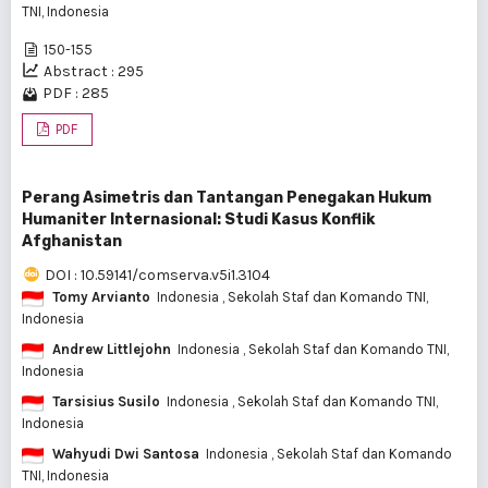
TNI, Indonesia
150-155
Abstract : 295
PDF : 285
PDF
Perang Asimetris dan Tantangan Penegakan Hukum
Humaniter Internasional: Studi Kasus Konflik
Afghanistan
DOI : 10.59141/comserva.v5i1.3104
Tomy Arvianto
Indonesia
, Sekolah Staf dan Komando TNI,
Indonesia
Andrew Littlejohn
Indonesia
, Sekolah Staf dan Komando TNI,
Indonesia
Tarsisius Susilo
Indonesia
, Sekolah Staf dan Komando TNI,
Indonesia
Wahyudi Dwi Santosa
Indonesia
, Sekolah Staf dan Komando
TNI, Indonesia