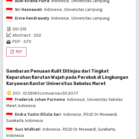
Budi Kirana Putra
Indonesia
, Universitas Lampung
Sri Hasnawati
Indonesia
, Universitas Lampung
Ernie Hendrawaty
Indonesia
, Universitas Lampung
201-219
Abstract : 352
PDF : 370
PDF
Gambaran Penuaan Kulit Ditinjau dari Tingkat
Keparahan Kerutan Wajah pada Perokok di Lingkungan
Karyawan Kantor Universitas Sebelas Maret
DOI : 10.59141/comserva.v5i1.3077
Frederick Johan Purnomo
Indonesia
, Universitas Sebelas
Maret, Indonesia
Endra Yustin Ellista Sari
Indonesia
, RSUD Dr. Moewardi,
Surakarta, Indonesia
Suci Widhiati
Indonesia
, RSUD Dr. Moewardi, Surakarta,
Indonesia