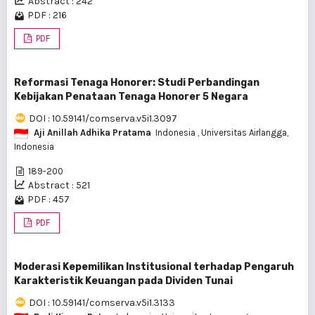
Abstract : 242
PDF : 216
PDF
Reformasi Tenaga Honorer: Studi Perbandingan
Kebijakan Penataan Tenaga Honorer 5 Negara
DOI : 10.59141/comserva.v5i1.3097
Aji Anillah Adhika Pratama
Indonesia
, Universitas Airlangga,
Indonesia
189-200
Abstract : 521
PDF : 457
PDF
Moderasi Kepemilikan Institusional terhadap Pengaruh
Karakteristik Keuangan pada Dividen Tunai
DOI : 10.59141/comserva.v5i1.3133