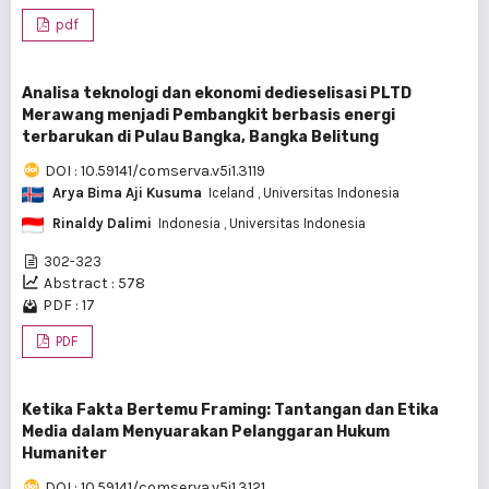
pdf
Analisa teknologi dan ekonomi dedieselisasi PLTD
Merawang menjadi Pembangkit berbasis energi
terbarukan di Pulau Bangka, Bangka Belitung
DOI : 10.59141/comserva.v5i1.3119
Arya Bima Aji Kusuma
Iceland
, Universitas Indonesia
Rinaldy Dalimi
Indonesia
, Universitas Indonesia
302-323
Abstract : 578
PDF : 17
PDF
Ketika Fakta Bertemu Framing: Tantangan dan Etika
Media dalam Menyuarakan Pelanggaran Hukum
Humaniter
DOI : 10.59141/comserva.v5i1.3121