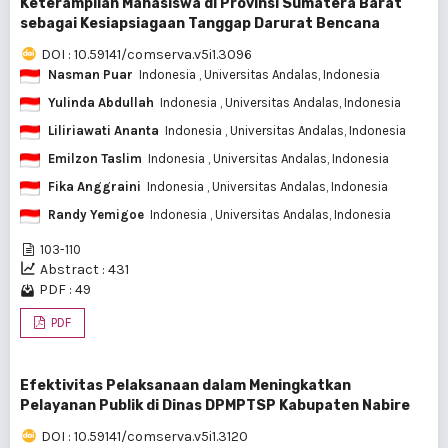
Keterampilan Mahasiswa di Provinsi Sumatera Barat
sebagai Kesiapsiagaan Tanggap Darurat Bencana
DOI : 10.59141/comserva.v5i1.3096
Nasman Puar
Indonesia
, Universitas Andalas, Indonesia
Yulinda Abdullah
Indonesia
, Universitas Andalas, Indonesia
Liliriawati Ananta
Indonesia
, Universitas Andalas, Indonesia
Emilzon Taslim
Indonesia
, Universitas Andalas, Indonesia
Fika Anggraini
Indonesia
, Universitas Andalas, Indonesia
Randy Yemigoe
Indonesia
, Universitas Andalas, Indonesia
103-110
Abstract : 431
PDF : 49
PDF
Efektivitas Pelaksanaan dalam Meningkatkan
Pelayanan Publik di Dinas DPMPTSP Kabupaten Nabire
DOI : 10.59141/comserva.v5i1.3120