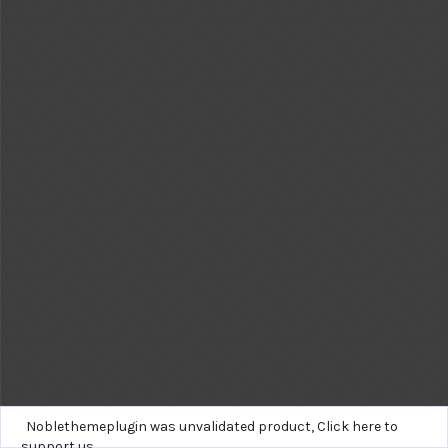
Noblethemeplugin was unvalidated product,
Click here to
support us