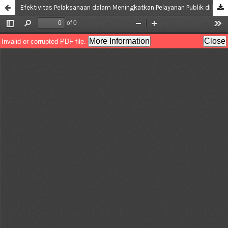
Efektivitas Pelaksanaan dalam Meningkatkan Pelayanan Publik di Dinas DPMPTSP Kabupaten Nabire