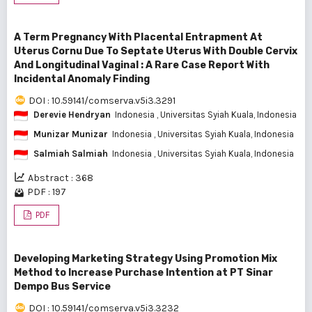
A Term Pregnancy With Placental Entrapment At
Uterus Cornu Due To Septate Uterus With Double Cervix
And Longitudinal Vaginal : A Rare Case Report With
Incidental Anomaly Finding
DOI : 10.59141/comserva.v5i3.3291
Derevie Hendryan
Indonesia
, Universitas Syiah Kuala, Indonesia
Munizar Munizar
Indonesia
, Universitas Syiah Kuala, Indonesia
Salmiah Salmiah
Indonesia
, Universitas Syiah Kuala, Indonesia
Abstract : 368
PDF : 197
PDF
Developing Marketing Strategy Using Promotion Mix
Method to Increase Purchase Intention at PT Sinar
Dempo Bus Service
DOI : 10.59141/comserva.v5i3.3232