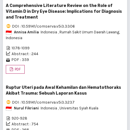
A Comprehensive Literature Review on the Role of
Vitamin D in Dry Eye Disease: Implications for Diagnosis
and Treatment
DOI : 10.59141/comserva.v5i3.3306
Annisa Amilia
Indonesia
, Rumah Sakit Umum Daerah Lawang,
Indonesia
1078-1099
Abstract : 244
PDF : 359
PDF
Ruptur Uteri pada Awal Kehamilan dan Hematothoraks
Akibat Trauma: Sebuah Laporan Kasus
DOI : 10.59141/comserva.v5i3.3237
Nurul Fikriani
Indonesia
, Universitas Syiah Kuala
920-928
Abstract : 754
PDF : 268