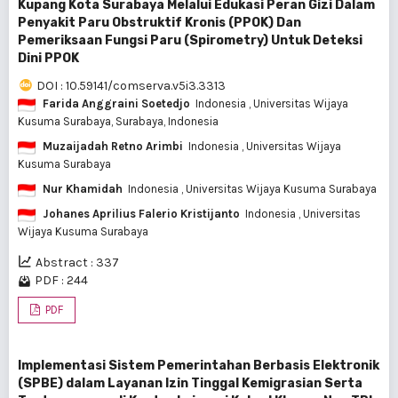
Kupang Kota Surabaya Melalui Edukasi Peran Gizi Dalam
Penyakit Paru Obstruktif Kronis (PPOK) Dan
Pemeriksaan Fungsi Paru (Spirometry) Untuk Deteksi
Dini PPOK
DOI : 10.59141/comserva.v5i3.3313
Farida Anggraini Soetedjo
Indonesia
, Universitas Wijaya
Kusuma Surabaya, Surabaya, Indonesia
Muzaijadah Retno Arimbi
Indonesia
, Universitas Wijaya
Kusuma Surabaya
Nur Khamidah
Indonesia
, Universitas Wijaya Kusuma Surabaya
Johanes Aprilius Falerio Kristijanto
Indonesia
, Universitas
Wijaya Kusuma Surabaya
Abstract : 337
PDF : 244
PDF
Implementasi Sistem Pemerintahan Berbasis Elektronik
(SPBE) dalam Layanan Izin Tinggal Kemigrasian Serta