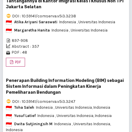
Tantangannya di Kantor Imigrasi Kelas I Khusus Non TPI
Jakarta Selatan
DOI : 10.59141/comserva.v5i3.3238
Atika Ariyani Saraswati
Indonesia
, Universitas Indonesia
Margaretha Hanita
Indonesia
, Universitas Indonesia
897-908
Abstract : 357
PDF : 48
PDF
Penerapan Building Information Modeling (BIM) sebagai
Sistem Informasi dalam Peningkatan Kinerja
Pemeliharaan Bendungan
DOI : 10.59141/comserva.v5i3.3247
Toha Saleh
Indonesia
, Universitas Indonesia, Indonesia
Yusuf Latief
Indonesia
, Universitas Indonesia, Indonesia
Dwita Sutjiningsih M
Indonesia
, Universitas Indonesia,
Indonesia