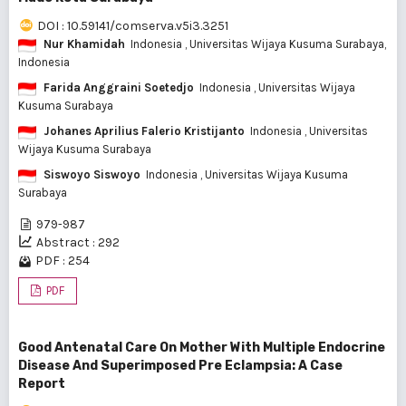
DOI : 10.59141/comserva.v5i3.3251
Nur Khamidah
Indonesia
, Universitas Wijaya Kusuma Surabaya,
Indonesia
Farida Anggraini Soetedjo
Indonesia
, Universitas Wijaya
Kusuma Surabaya
Johanes Aprilius Falerio Kristijanto
Indonesia
, Universitas
Wijaya Kusuma Surabaya
Siswoyo Siswoyo
Indonesia
, Universitas Wijaya Kusuma
Surabaya
979-987
Abstract : 292
PDF : 254
PDF
Good Antenatal Care On Mother With Multiple Endocrine
Disease And Superimposed Pre Eclampsia: A Case
Report