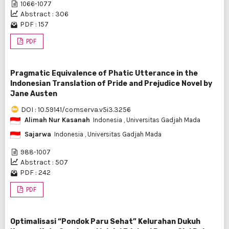
1066-1077
Abstract : 306
PDF : 157
PDF
Pragmatic Equivalence of Phatic Utterance in the
Indonesian Translation of Pride and Prejudice Novel by
Jane Austen
DOI : 10.59141/comserva.v5i3.3256
Alimah Nur Kasanah
Indonesia
, Universitas Gadjah Mada
Sajarwa
Indonesia
, Universitas Gadjah Mada
988-1007
Abstract : 507
PDF : 242
PDF
Optimalisasi “Pondok Paru Sehat” Kelurahan Dukuh