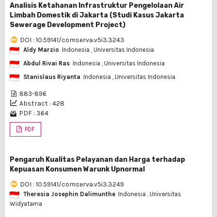
Analisis Ketahanan Infrastruktur Pengelolaan Air
Limbah Domestik di Jakarta (Studi Kasus Jakarta
Sewerage Development Project)
DOI : 10.59141/comserva.v5i3.3243
Aldy Marzio
Indonesia
, Universitas Indonesia
Abdul Rivai Ras
Indonesia
, Universitas Indonesia
Stanislaus Riyanta
Indonesia
, Universitas Indonesia
883-896
Abstract : 428
PDF : 364
PDF
Pengaruh Kualitas Pelayanan dan Harga terhadap
Kepuasan Konsumen Warunk Upnormal
DOI : 10.59141/comserva.v5i3.3249
Theresia Josephin Dalimunthe
Indonesia
, Universitas
Widyatama