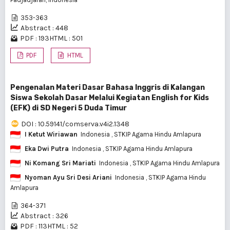
353-363
Abstract : 448
PDF : 193
HTML : 501
PDF
HTML
Pengenalan Materi Dasar Bahasa Inggris di Kalangan
Siswa Sekolah Dasar Melalui Kegiatan English for Kids
(EFK) di SD Negeri 5 Duda Timur
DOI : 10.59141/comserva.v4i2.1348
I Ketut Wiriawan
Indonesia
, STKIP Agama Hindu Amlapura
Eka Dwi Putra
Indonesia
, STKIP Agama Hindu Amlapura
Ni Komang Sri Mariati
Indonesia
, STKIP Agama Hindu Amlapura
Nyoman Ayu Sri Desi Ariani
Indonesia
, STKIP Agama Hindu
Amlapura
364-371
Abstract : 326
PDF : 113
HTML : 52