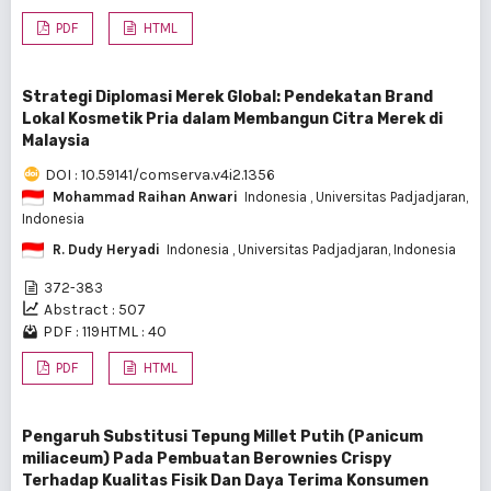
PDF
HTML
Strategi Diplomasi Merek Global: Pendekatan Brand
Lokal Kosmetik Pria dalam Membangun Citra Merek di
Malaysia
DOI : 10.59141/comserva.v4i2.1356
Mohammad Raihan Anwari
Indonesia
, Universitas Padjadjaran,
Indonesia
R. Dudy Heryadi
Indonesia
, Universitas Padjadjaran, Indonesia
372-383
Abstract : 507
PDF : 119
HTML : 40
PDF
HTML
Pengaruh Substitusi Tepung Millet Putih (Panicum
miliaceum) Pada Pembuatan Berownies Crispy
Terhadap Kualitas Fisik Dan Daya Terima Konsumen