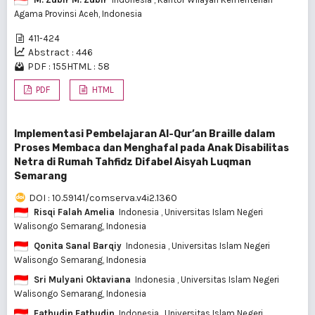
Agama Provinsi Aceh, Indonesia
411-424
Abstract : 446
PDF : 155
HTML : 58
PDF
HTML
Implementasi Pembelajaran Al-Qur’an Braille dalam
Proses Membaca dan Menghafal pada Anak Disabilitas
Netra di Rumah Tahfidz Difabel Aisyah Luqman
Semarang
DOI : 10.59141/comserva.v4i2.1360
Risqi Falah Amelia
Indonesia
, Universitas Islam Negeri
Walisongo Semarang, Indonesia
Qonita Sanal Barqiy
Indonesia
, Universitas Islam Negeri
Walisongo Semarang, Indonesia
Sri Mulyani Oktaviana
Indonesia
, Universitas Islam Negeri
Walisongo Semarang, Indonesia
Fathudin Fathudin
Indonesia
, Universitas Islam Negeri