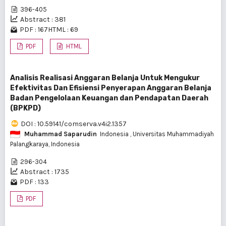
396-405
Abstract : 381
PDF : 167
HTML : 69
PDF
HTML
Analisis Realisasi Anggaran Belanja Untuk Mengukur
Efektivitas Dan Efisiensi Penyerapan Anggaran Belanja
Badan Pengelolaan Keuangan dan Pendapatan Daerah
(BPKPD)
DOI : 10.59141/comserva.v4i2.1357
Muhammad Saparudin
Indonesia
, Universitas Muhammadiyah
Palangkaraya, Indonesia
296-304
Abstract : 1735
PDF : 133
PDF