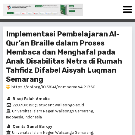
Implementasi Pembelajaran Al-
Qur’an Braille dalam Proses
Membaca dan Menghafal pada
Anak Disabilitas Netra di Rumah
Tahfidz Difabel Aisyah Luqman
Semarang
https://doi.org/10.59141/comserva.v4i2.1360
Risqi Falah Amelia
2207016155@student.walisongo.ac.id
Universitas Islam Negeri Walisongo Semarang,
Indonesia, Indonesia
Qonita Sanal Barqiy
Universitas Islam Negeri Walisongo Semarang,