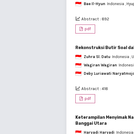
Bae Il-Hyun
Indonesia
, Hyu
Abstract : 892
pdf
Rekonstruksi Butir Soal da
Zuhra Sl. Datu
Indonesia
, 
Wagiran Wagiran
Indones
Deby Luriawati Naryatmoj
Abstract : 418
pdf
Keterampilan Menyimak Nas
Banggai Utara
Haryadi Haryadi
Indonesi