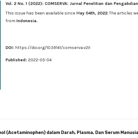
Vol. 2 No. 1 (2022): COMSERVA: Jurnal Penelitian dan Pengabdia
This issue has been available since M
ay 04th, 2022
. The articles 
from
Indonesia.
DOI:
https://doi.org/10.59141/comserva.v2i1
Published:
2022-05-04
mol (Acetaminophen) dalam Darah, Plasma, Dan Serum Manusi