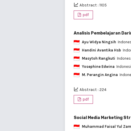
Abstract : 1105
pdf
Analisis Pembelajaran Dari
Ayu Widya Ningsih
Indone
Handini Avantika Hsb
Indo
Masytoh Rangkuti
Indones
Yosephine Edwina
Indones
M. Perangin Angina
Indon
Abstract : 224
pdf
Social Media Marketing Stra
Muhammad Faisal Yul Zam