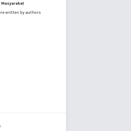
n Masyarakat
were written by authors
a