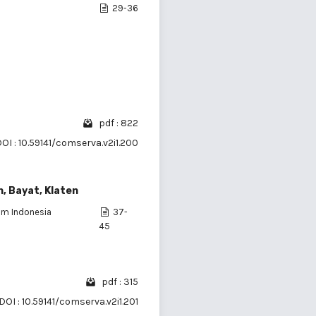
29-36
pdf : 822
OI : 10.59141/comserva.v2i1.200
, Bayat, Klaten
lam Indonesia
37-
45
pdf : 315
DOI : 10.59141/comserva.v2i1.201