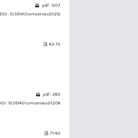
pdf : 1207
DOI : 10.59141/comserva.v2i1.212
63-70
pdf : 280
DOI : 10.59141/comserva.v2i1.206
71-80