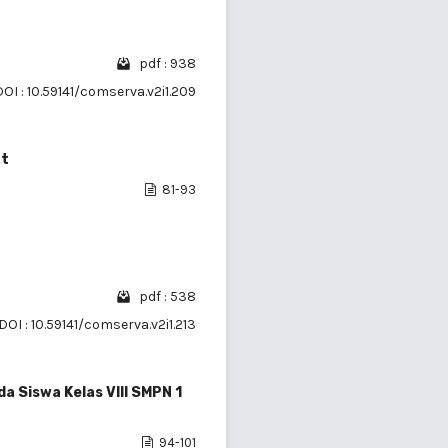
pdf : 938
DOI : 10.59141/comserva.v2i1.209
at
81-93
pdf : 538
DOI : 10.59141/comserva.v2i1.213
 Siswa Kelas VIII SMPN 1
94-101