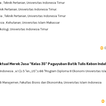
ia
, Teknik Pertanian, Universitas Indonesia Timur
knik Pertanian, Universitas Indonesia Timur.
ia
, Teknik Pertanian, Universitas Indonesia Timur
esia
, Kehutanan, Universitas Islam Makassar
sikologi, Universitas Indonesia Timur
D
tual Merek Jasa “Kelas 35” Paguyuban Batik Tulis Kebon Indah
Indonesia
, a:1:{s:5:"en_US";s:66:"Program Diploma III Ekonomi Universitas Is
odi Manajemen, Fakultas Bisnis dan Ekonomika, Universitas Islam Indonesia