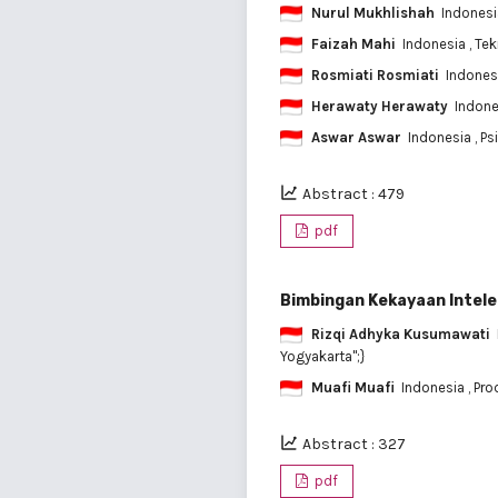
Nurul Mukhlishah
Indones
Faizah Mahi
Indonesia
, Te
Rosmiati Rosmiati
Indones
Herawaty Herawaty
Indon
Aswar Aswar
Indonesia
, P
Abstract : 479
pdf
Bimbingan Kekayaan Intelek
Rizqi Adhyka Kusumawati
Yogyakarta";}
Muafi Muafi
Indonesia
, Pr
Abstract : 327
pdf