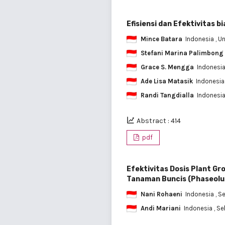
Efisiensi dan Efektivitas
Mince Batara
Indonesia
, U
Stefani Marina Palimbong
Grace S. Mengga
Indonesi
Ade Lisa Matasik
Indonesi
Randi Tangdialla
Indonesi
Abstract : 414
pdf
Efektivitas Dosis Plant G
Tanaman Buncis (Phaseolus 
Nani Rohaeni
Indonesia
, S
Andi Mariani
Indonesia
, S