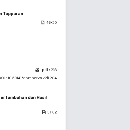
an Tapparan
46-50
pdf : 218
DOI : 10.59141/comserva.v2i1.204
Pertumbuhan dan Hasil
51-62