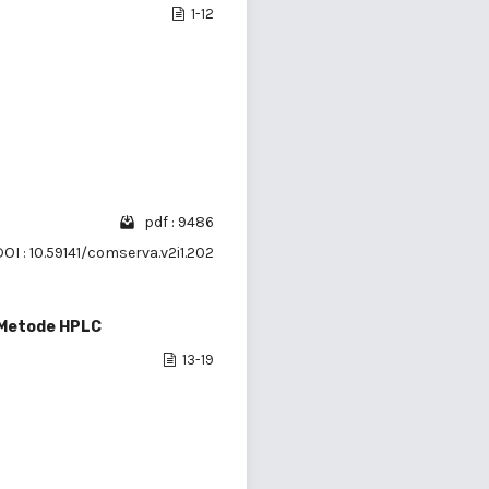
1-12
pdf : 9486
DOI : 10.59141/comserva.v2i1.202
 Metode HPLC
13-19