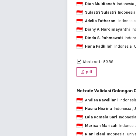
Diah Muldianah
Indonesia
Sulastri Sulastri
Indonesi
Adelia Fatharani
Indonesi
Diany A. Nurdimayanthi
In
Dinda S. Rahmawati
Indon
Hana Fadhilah
Indonesia
,
Abstract : 5389
pdf
Metode Validasi Golongan
Andien Ravelliani
Indonesi
Hasna Nisrina
Indonesia
, 
Lala Komala Sari
Indonesi
Marisah Marisah
Indonesi
Riani Riani
Indonesia
, Uni