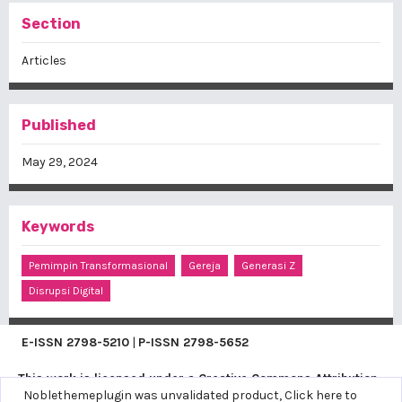
Section
Articles
Published
May 29, 2024
Keywords
Pemimpin Transformasional
Gereja
Generasi Z
Disrupsi Digital
E-ISSN
2798-5210
|
P-ISSN
2798-5652
This work is licensed under a
Creative Commons Attribution-
Noblethemeplugin was unvalidated product,
Click here to
ShareAlike 4.0 International
.