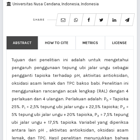
Universitas Nusa Cendana, Indonesia, Indonesia
SHARE
ABSTRACT
HOW TO CITE
METRICS
LICENSE
Tujuan dari penelitian ini adalah untuk mengetahui
pengaruh penggunaan tepung ubi jalar ungu sebagai
pengganti tapioka terhadap pH, aktivitas antioksidan,
oksidasi asam lemak dan TPC bakso babi. Penelitian ini
menggunakan rancangan acak lengkap (RAL) dengan 4
perlakuan dan 4 ulangan. Perlakuan adalah: P
= Tapioka
0
25%. P
= 2,5% tepung ubi jalar ungu + 22,5% tapioka; P
=
1
2
5% tepung ubi jalar ungu + 20% tapioka, P
= 7,5% tepung
3
ubi jalar ungu + 17,5% tapioka. Variabel yang diperiksa
antara lain pH , aktivitas antioksidan, oksidasi asam
lemak, dan TPC. Hasil penelitian menunjukkan bahwa