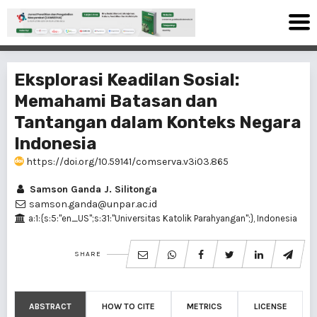
Eksplorasi Keadilan Sosial:
Memahami Batasan dan
Tantangan dalam Konteks Negara
Indonesia
https://doi.org/10.59141/comserva.v3i03.865
Samson Ganda J. Silitonga
samson.ganda@unpar.ac.id
a:1:{s:5:"en_US";s:31:"Universitas Katolik Parahyangan";}, Indonesia
SHARE
ABSTRACT
HOW TO CITE
METRICS
LICENSE