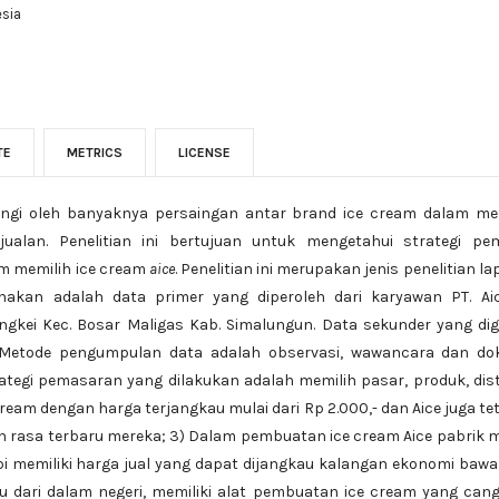
esia
TE
METRICS
LICENSE
lakangi oleh banyaknya persaingan antar brand ice cream dalam 
ualan. Penelitian ini bertujuan untuk mengetahui strategi p
 memilih ice cream
aice
. Penelitian ini merupakan jenis penelitian
gunakan adalah data primer yang diperoleh dari karyawan PT. A
ngkei Kec. Bosar Maligas Kab. Simalungun. Data sekunder yang d
. Metode pengumpulan data adalah observasi, wawancara dan doku
tegi pemasaran yang dilakukan adalah memilih pasar, produk, distr
cream dengan harga terjangkau mulai dari Rp 2.000,- dan Aice juga t
an rasa terbaru mereka; 3) Dalam pembuatan ice cream Aice pabri
pi memiliki harga jual yang dapat dijangkau kalangan ekonomi bawa
 dari dalam negeri, memiliki alat pembuatan ice cream yang cangg