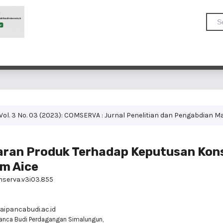
Vol. 3 No. 03 (2023): COMSERVA : Jurnal Penelitian dan Pengabdian 
aran Produk Terhadap Keputusan Ko
am Aice
mserva.v3i03.855
ipancabudi.ac.id
anca Budi Perdagangan Simalungun,