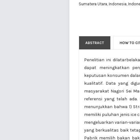
Sumatera Utara, Indonesia, Indon
ABSTRACT
HOW TO CI
Penelitian ini dilatarbe
dapat meningkatkan penj
keputusan konsumen dalam
kualitatif. Data yang di
masyarakat Nagori Sei Ma
referensi yang telah ada
menunjukkan bahwa 1) Stra
memiliki puluhan jenis ice 
mengeluarkan varian-vari
yang berkualitas baik teta
Pabrik memilih bakan baku