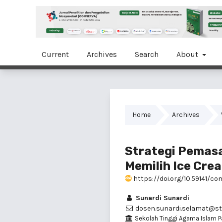
Current
Archives
Search
About
Home
Archives
Strategi Pemas
Memilih Ice Cre
https://doi.org/10.59141/co
Sunardi Sunardi
dosen.sunardi.selamat@sta
Sekolah Tinggi Agama Islam P