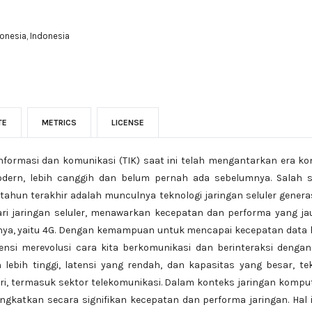
donesia, Indonesia
TE
METRICS
LICENSE
nformasi dan komunikasi (TIK) saat ini telah mengantarkan era k
odern, lebih canggih dan belum pernah ada sebelumnya. Salah 
hun terakhir adalah munculnya teknologi jaringan seluler generasi
ari jaringan seluler, menawarkan kecepatan dan performa yang ja
nya, yaitu 4G. Dengan kemampuan untuk mencapai kecepatan data h
nsi merevolusi cara kita berkomunikasi dan berinteraksi dengan
lebih tinggi, latensi yang rendah, dan kapasitas yang besar, t
tri, termasuk sektor telekomunikasi. Dalam konteks jaringan komput
ngkatkan secara signifikan kecepatan dan performa jaringan. Hal