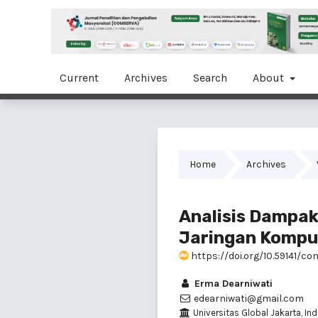
Current
Archives
Search
About
Home
Archives
Analisis Dampak
Jaringan Kompu
https://doi.org/10.59141/com
Erma Dearniwati
edearniwati@gmail.com
Universitas Global Jakarta, In