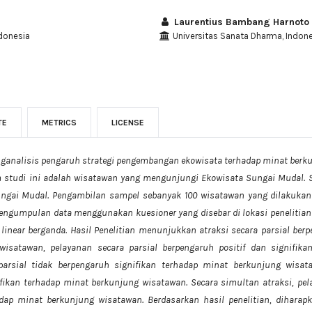
Laurentius Bambang Harnoto
donesia
Universitas Sanata Dharma, Indon
TE
METRICS
LICENSE
nganalisis pengaruh strategi pengembangan ekowisata terhadap minat berk
m studi ini adalah wisatawan yang mengunjungi Ekowisata Sungai Mudal. S
ungai Mudal. Pengambilan sampel sebanyak 100 wisatawan yang dilakuka
engumpulan data menggunakan kuesioner yang disebar di lokasi penelitian 
inear berganda. Hasil Penelitian menunjukkan atraksi secara parsial berpe
isatawan, pelayanan secara parsial berpengaruh positif dan signifik
 parsial tidak berpengaruh signifikan terhadap minat berkunjung wisat
ifikan terhadap minat berkunjung wisatawan. Secara simultan atraksi, pela
adap minat berkunjung wisatawan. Berdasarkan hasil penelitian, diharap