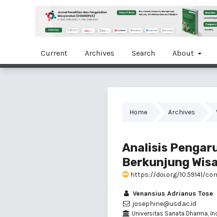
Current
Archives
Search
About
Home
Archives
Analisis Penga
Berkunjung Wis
https://doi.org/10.59141/co
Venansius Adrianus Tose
josephine@usd.ac.id
Universitas Sanata Dharma, In