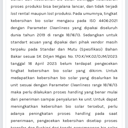
proses produksi bisa berjalana lancar, dan tidak terjadi
lost
rental maupun
lost
produksi. Pada umumnya, tingkat
kebersihan bio solar mengacu pada ISO 4406:2021
dengan Parameter
Cleanliness
yang dipakai diseluruh
dunia tahun 2019 di range 18/16/13. Sedangkan untuk
standart acuan yang dipakai dari pihak vendor masih
terpaku pada Standar dan Mutu (Spesifikasi) Bahan
Bakar sesuai SK Ditjen Migas No. 170.K/HK.02/DJM/2023
tanggal 18 April 2023 belum terdapat pengecekan
tingkat kebersihan bio solar yang dikirim. Untuk
medapatkan kebersihan bio solar yang disalurkan ke
unit sesuai dengan Parameter
Cleanliness range
18/16/13
maka perlu dilakukan proses
handling
yang benar mulai
dari peneriman sampai penyaluran ke unit. Untuk dapat
meningkatkan kebersihan bio solar tersebut, perlu
adanya peningkatan proses
handling
pada saat
penerimaan, pengecekan kebersihan disetiap proses
transfer dan
flushing
dari tangki penyimpanan bio solar