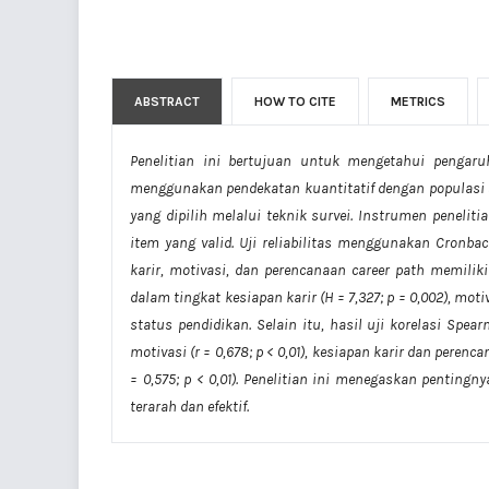
ABSTRACT
HOW TO CITE
METRICS
Penelitian ini bertujuan untuk mengetahui pengaru
menggunakan pendekatan kuantitatif dengan populasi s
yang dipilih melalui teknik survei. Instrumen peneli
item yang valid. Uji reliabilitas menggunakan Cronba
karir, motivasi, dan perencanaan career path memilik
dalam tingkat kesiapan karir (H = 7,327; p = 0,002), moti
status pendidikan. Selain itu, hasil uji korelasi Sp
motivasi (r = 0,678; p < 0,01), kesiapan karir dan perenca
= 0,575; p < 0,01). Penelitian ini menegaskan pentin
terarah dan efektif.