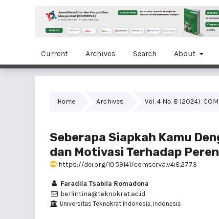
Current
Archives
Search
About
Home
Archives
Vol. 4 No. 8 (2024): C
Seberapa Siapkah Kamu Deng
dan Motivasi Terhadap Pere
https://doi.org/10.59141/comserva.v4i8.2773
Faradila Tsabila Romadona
berlintina@teknokrat.ac.id
Universitas Teknokrat Indonesia, Indonesia