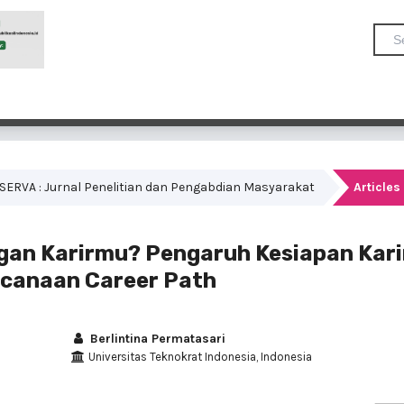
OMSERVA : Jurnal Penelitian dan Pengabdian Masyarakat
Articles
an Karirmu? Pengaruh Kesiapan Kari
ncanaan Career Path
Berlintina Permatasari
Universitas Teknokrat Indonesia, Indonesia