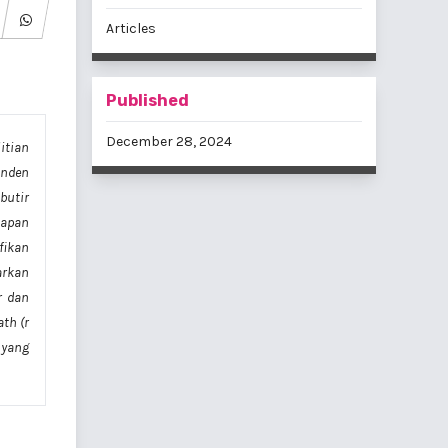
Articles
Published
December 28, 2024
itian
onden
butir
iapan
fikan
sarkan
r dan
ath (r
 yang