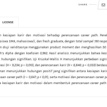
SHARE
LICENSE
h kesiapan karir dan motivasi terhadap perencanaan career path.
Penel
iswa SMA, mahasiswa/i, dan fresh graduate, dengan total sampel 190 resp
tian diuji validitasnya menggunakan product moment dan menghasilkan 50 
ch’s Alpha dengan koefisien 0,962. Hasil analisis menunjukkan bahwa kes
i hubungan signifikan. Uji Kruskal-Wallis H menunjukkan perbedaan signi
vasi (H = 9,234; p = 0,010), dan perencanaan karir (H = 6,846; p = 0,033) berda
earman menunjukkan hubungan positif yang signifikan antara kesiapan kari
naan career path (r = 0,647; p < 0,01), serta motivasi dan perencanaan career p
gnya kesiapan karir dan motivasi dalam membentuk perencanaan career path