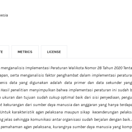
nesia
TE
METRICS
LICENSE
uk menganalisis Implementasi Peraturan Walikota Nomor 28 Tahun 2020 Tent
apan, serta menganalisis faktor penghambat dalam implementasi peraturan 
f. Jenis data yang digunakan adalah data primer dan data sekunder yang 
 Hasil penelitian menyimpulkan bahwa implementasi peraturan ini sudah b
 ukuran dan tujuan sudah cukup optimal baik dari sisi penyediaan, pengu
apat kekurangan dari sumber daya manusia dan anggaran yang hanya terdap
. Untuk karakteristik agen pelaksana maupun sikap kecenderungan pelak
g jelas sehingga komunikasi antar organisasi sudah berjalan dengan baik
n pemahaman agen pelaksana, kurangnya sumber daya manusia yang komp