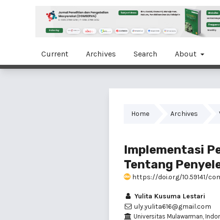
Current
Archives
Search
About
Home
Archives
Implementasi P
Tentang Penyel
https://doi.org/10.59141/co
Yulita Kusuma Lestari
uly.yulita616@gmail.com
Universitas Mulawarman, Indo