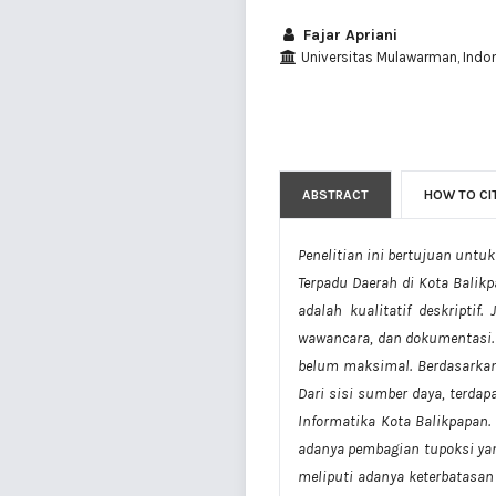
Fajar Apriani
Universitas Mulawarman, Indo
ABSTRACT
HOW TO CI
Penelitian ini bertujuan unt
Terpadu Daerah di Kota Balikp
adalah kualitatif deskripti
wawancara, dan dokumentasi.
belum maksimal. Berdasarkan
Dari sisi sumber daya, terd
Informatika Kota Balikpapan
adanya pembagian tupoksi yan
meliputi adanya keterbatasa