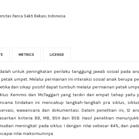
ersitas Panca Sakti Bekasi, Indonesia
TE
METRICS
LICENSE
i adalah untuk peningkatan perilaku tanggung jawab sosial pada an
petak umpet. Melalui permainan ini interaksi sosial anak berupa p
 etika dan sikap positif dapat tumbuh melalui permainan petak umpet
klus Kemmis dan McTaggart yang terdiri dari empat tahap yaitu 
Rencana tindakan ini mencakup langkah-langkah pra siklus, siklus 
ervasi, wawancara dan dokumentasi. Dalam penelitian ini, 12 an
dasarkan kriteria BB, MB, BSH dan BSB. Hasil penelitian menunjukka
mudian meningkat pada siklus I dengan nilai sebesar 64%, dan pada 
encapai nilai maksimumnya