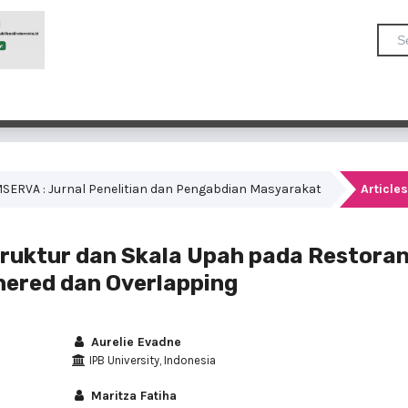
COMSERVA : Jurnal Penelitian dan Pengabdian Masyarakat
Articles
ruktur dan Skala Upah pada Restora
ered dan Overlapping
Aurelie Evadne
IPB University, Indonesia
Maritza Fatiha