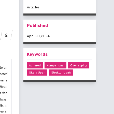
Articles
Published
April 28, 2024
Keywords
Adhered
Kompensasi
Overlapping
telah
Skala Upah
Struktur Upah
hered
nerja
Hasil
a dan
isis,
ibusi
evisi