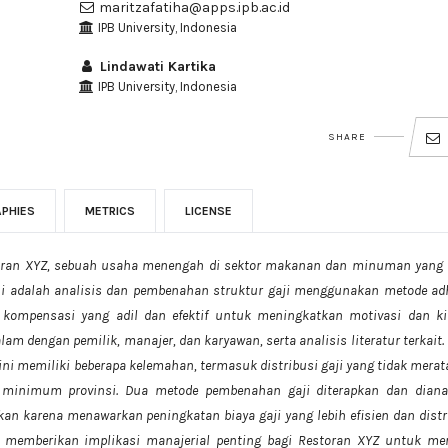
maritzafatiha@apps.ipb.ac.id
IPB University, Indonesia
Lindawati Kartika
IPB University, Indonesia
SHARE
APHIES
METRICS
LICENSE
toran XYZ, sebuah usaha menengah di sektor makanan dan minuman yang 
ini adalah analisis dan pembenahan struktur gaji menggunakan metode ad
 kompensasi yang adil dan efektif untuk meningkatkan motivasi dan ki
 dengan pemilik, manajer, dan karyawan, serta analisis literatur terkait. 
ni memiliki beberapa kelemahan, termasuk distribusi gaji yang tidak merat
 minimum provinsi. Dua metode pembenahan gaji diterapkan dan dianal
n karena menawarkan peningkatan biaya gaji yang lebih efisien dan distr
ni memberikan implikasi manajerial penting bagi Restoran XYZ untuk mer