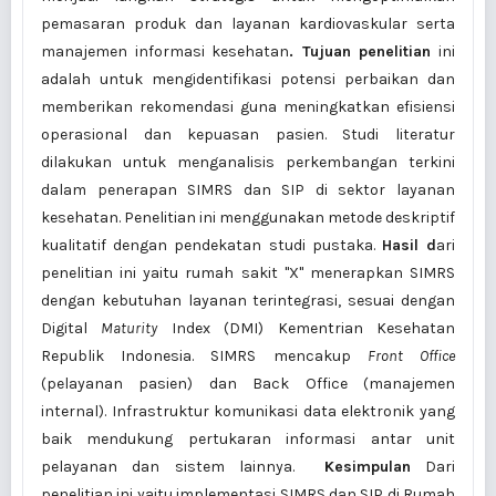
pemasaran produk dan layanan kardiovaskular serta
manajemen informasi kesehatan
. Tujuan penelitian
ini
adalah untuk mengidentifikasi potensi perbaikan dan
memberikan rekomendasi guna meningkatkan efisiensi
operasional dan kepuasan pasien. Studi literatur
dilakukan untuk menganalisis perkembangan terkini
dalam penerapan SIMRS dan SIP di sektor layanan
kesehatan. Penelitian ini menggunakan metode deskriptif
kualitatif dengan pendekatan studi pustaka.
Hasil d
ari
penelitian ini yaitu rumah sakit "X" menerapkan SIMRS
dengan kebutuhan layanan terintegrasi, sesuai dengan
Digital
Maturity
Index (DMI) Kementrian Kesehatan
Republik Indonesia. SIMRS mencakup
Front Office
(pelayanan pasien) dan Back Office (manajemen
internal). Infrastruktur komunikasi data elektronik yang
baik mendukung pertukaran informasi antar unit
pelayanan dan sistem lainnya.
Kesimpulan
Dari
penelitian ini yaitu implementasi SIMRS dan SIP di Rumah