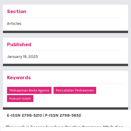
Section
Articles
Published
January 19, 2025
Keywords
Perkawinan Beda Agama
Pencatatan Perkawinan
Hukum Islam
E-ISSN
2798-5210
|
P-ISSN
2798-5652
This work is licensed under a
Creative Commons Attribution-