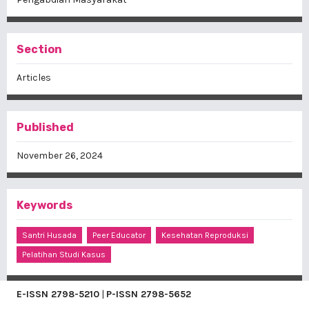
Section
Articles
Published
November 26, 2024
Keywords
Santri Husada
Peer Educator
Kesehatan Reproduksi
Pelatihan Studi Kasus
E-ISSN
2798-5210
|
P-ISSN
2798-5652