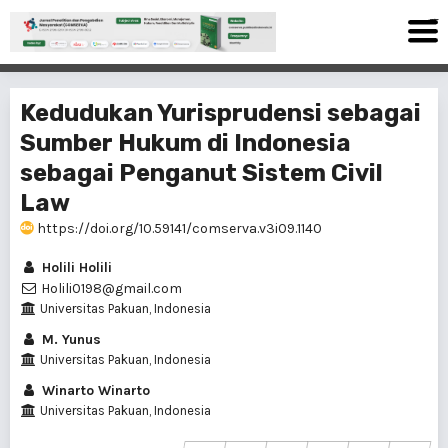
bandar togel
situs togel
slot gacor
situs gacor
situs toto
situs slot
situs toto
slot gacor
link gacor
link gacor
Kedudukan Yurisprudensi sebagai
Sumber Hukum di Indonesia
sebagai Penganut Sistem Civil
Law
https://doi.org/10.59141/comserva.v3i09.1140
Holili Holili
Holili0198@gmail.com
Universitas Pakuan, Indonesia
M. Yunus
Universitas Pakuan, Indonesia
Winarto Winarto
Universitas Pakuan, Indonesia