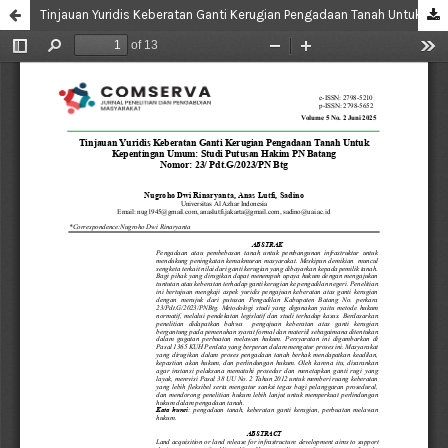
Tinjauan Yuridis Keberatan Ganti Kerugian Pengadaan Tanah Untuk Kepentingan Umum: Studi Putusan Hakim PN Batang Nomor: 23/ Pdt.G/2023/PN Btg