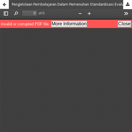
Pengelolaan Pembelajaran Dalam Pemenuhan Standardisasi Evaluasi Eksternal Di Riung Huffazh Indonesia Bekasi, Jawa Barat