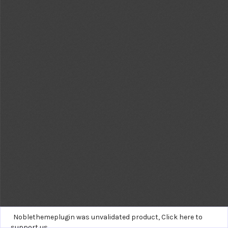
Noblethemeplugin was unvalidated product,
Click here to
support us