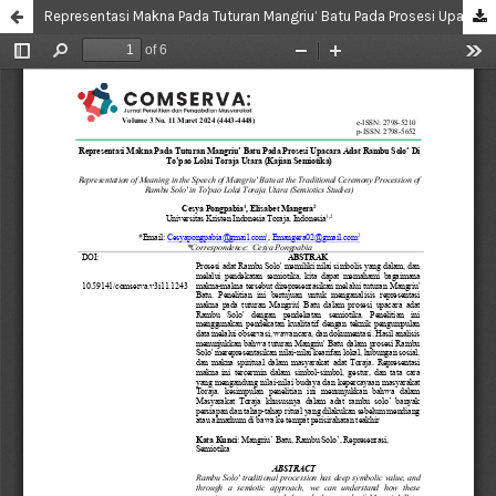
Representasi Makna Pada Tuturan Mangriu’ Batu Pada Prosesi Upacara Adat Rambu Solo’ Di To’pao Lolai Toraja Utara (Kajian Semiotika)