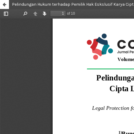
Pelindungan Hukum terhadap Pemilik Hak Eskslusif Karya Cipta