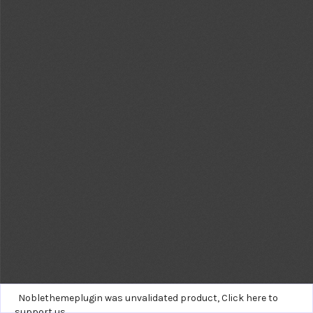
Noblethemeplugin was unvalidated product,
Click here to
support us