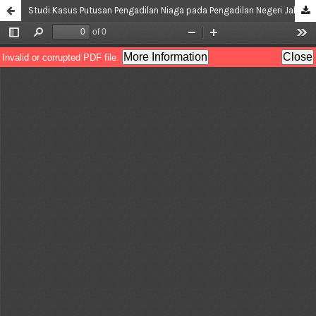
Studi Kasus Putusan Pengadilan Niaga pada Pengadilan Negeri Jakarta Pusat Mengenai Pendaftaran Merek