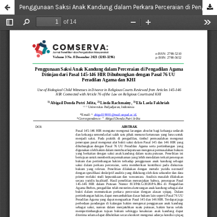
Penggunaan Saksi Anak Kandung dalam Perkara Perceraian di Pengadilan Agama Ditinjau Dari Pasal 145-146 Hir Dihubungkan Dengan Pasal 76 Undang-Undang Peradilan Agama dan Kompilasi Hukum Islam