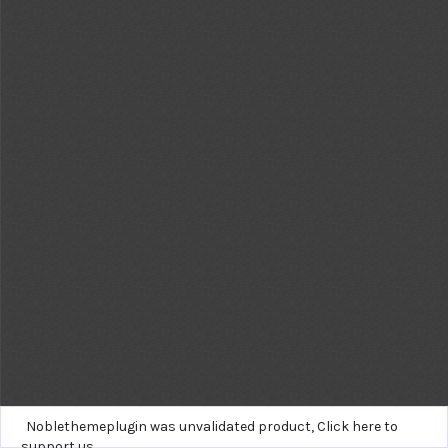
Noblethemeplugin was unvalidated product,
Click here to
support us