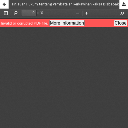
Tinjauan Hukum tentang Pembatalan Perkawinan Paksa Disbebakan Adanya Hubungan di Luar Nikah Ditinjau dari Undang-Undang Perkawinan dan Hukum Islam