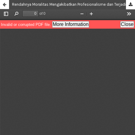
Rendahnya Moralitas Mengakibatkan Profesionalisme dan Terjadi Ketidakmauan Penegak Hukum