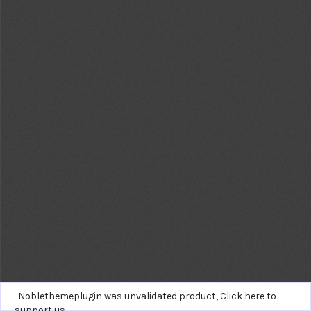
Noblethemeplugin was unvalidated product,
Click here to
support us