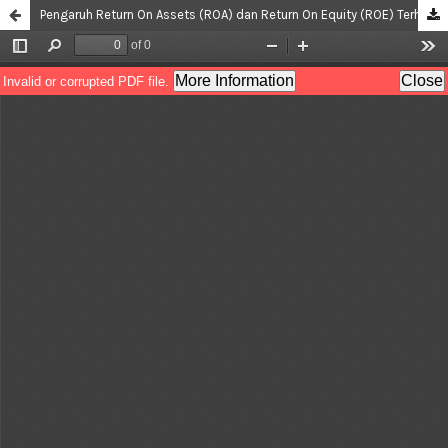
Pengaruh Return On Assets (ROA) dan Return On Equity (ROE) Terhadap Pertumbuhan Laba pada PT. Kalbe Farma Tbk Periode Tahun 2009-2019