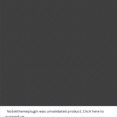
Noblethemeplugin was unvalidated product,
Click here to
support us