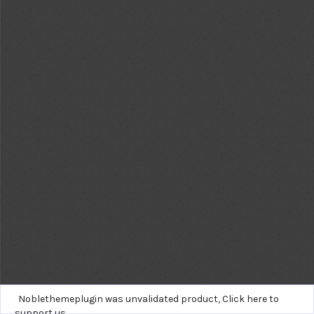
Noblethemeplugin was unvalidated product,
Click here to
support us