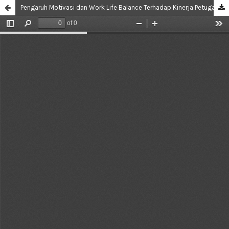
Pengaruh Motivasi dan Work Life Balance Terhadap Kinerja Petugas SLRT Kabupaten Sidoarjo dengan Komitmen Organisasional Sebagai Variabel Mediasi