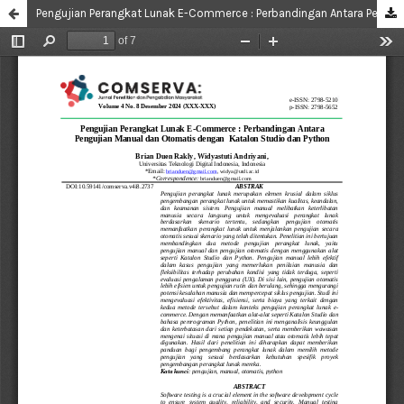
Pengujian Perangkat Lunak E-Commerce : Perbandingan Antara Pengujian Manual dan Otomatis dengan Katalon Studio dan Python