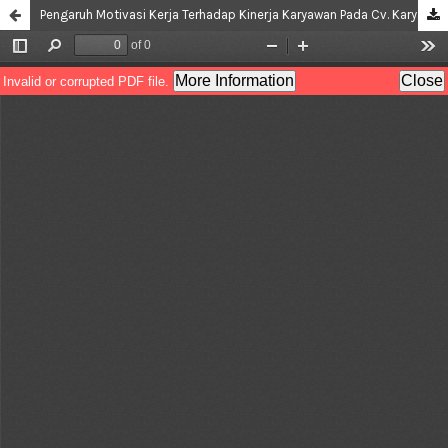
Pengaruh Motivasi Kerja Terhadap Kinerja Karyawan Pada Cv. Karya Mandiri, Majalengka, Jawa Barat