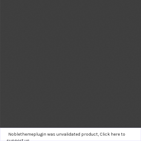
Noblethemeplugin was unvalidated product,
Click here to
support us