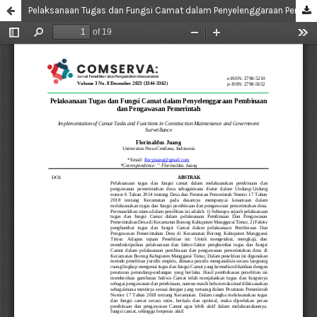
Pelaksanaan Tugas dan Fungsi Camat dalam Penyelenggaraan Pembinaan Dan Pengawasan Pemerintah Desa di Kecamatan Borong Kabupaten Manggarai Timur di Tinjau dari Peraturan Pemerintahnomor 17 Tahun 2018 Tentang Kecamatan