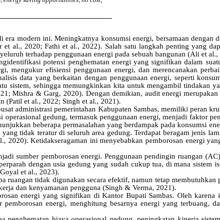
di era modern ini. Meningkatnya konsumsi energi, bersamaan dengan d
al., 2020; Fathi et al., 2022). Salah satu langkah penting yang dapa
yeluruh terhadap penggunaan energi pada sebuah bangunan (Ali et al.,
identifikasi potensi penghematan energi yang signifikan dalam suatu s
ergi, mengukur efisiensi penggunaan energi, dan merencanakan perba
nalisis data yang berkaitan dengan penggunaan energi, seperti konsum
atu sistem, sehingga memungkinkan kita untuk mengambil tindakan ya
2021; Mishra & Garg, 2020). Dengan demikian, audit energi merupakan
Patil et al., 2022; Singh et al., 2021).
 pusat administrasi pemerintahan Kabupaten Sambas, memiliki peran kr
i operasional gedung, termasuk penggunaan energi, menjadi faktor pe
enunjukkan beberapa permasalahan yang berdampak pada konsumsi energi
 yang tidak teratur di seluruh area gedung. Terdapat beragam jenis la
l., 2020). Ketidakseragaman ini menyebabkan pemborosan energi yang
 menjadi sumber pemborosan energi. Penggunaan pendingin ruangan (AC
diperparah dengan usia gedung yang sudah cukup tua, di mana sistem iso
oyal et al., 2023).
pa ruangan tidak digunakan secara efektif, namun tetap membutuhkan 
 kerja dan kenyamanan pengguna (Singh & Verma, 2021).
osan energi yang signifikan di Kantor Bupati Sambas. Oleh karena it
er pemborosan energi, menghitung besarnya energi yang terbuang, d
a penghematan biaya operasional gedung, peningkatan kinerja sistem p