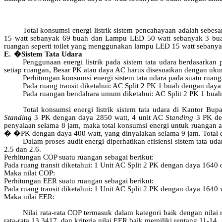
Total konsumsi energi listrik sistem pencahayaan adalah sebe
15 watt sebanyak 69 buah dan Lampu LED 50 watt sebanyak 3 buah,
ruangan seperti toilet yang menggunakan lampu LED 15 watt sebanya
E.
�
Sistem
Tata Udara
Penggunaan energi listrik pada sistem tata udara berdasarka
setiap ruangan, Besar PK atau daya AC harus disesuaikan dengan uku
Perhitungan konsumsi energi sistem tata udara pada suatu ruang
Pada ruang transit diketahui: AC Split 2 PK 1 buah dengan day
Pada ruangan bendahara umum diketahui: AC Split 2 PK 1 buah
Total konsumsi energi listrik sistem tata udara di Kantor Bu
Standing
3 PK dengan daya 2850 watt, 4 unit AC
Standing
3 PK de
penyalaan selama 8 jam, maka total konsumsi energi untuk ruangan 
�
�
PK dengan daya 400 watt, yang dinyalakan selama 9 jam. Total 
Dalam proses audit energi diperhatikan efisiensi sistem tata u
2.5 dan 2.6.
Perhitungan COP suatu ruangan sebagai berikut:
Pada ruang transit diketahui: 1 Unit AC Split 2 PK dengan daya 1640 
Maka
nilai
COP:
Perhitungan EER suatu ruangan sebagai berikut:
Pada ruang transit diketahui: 1 Unit AC Split 2 PK dengan daya 1640 
Maka
nilai
EER:
Nilai rata-rata COP termasuk dalam kategori baik dengan nilai 
rata-rata 13,3417, dan kriteria nilai EER baik memiliki rentang 11-14.