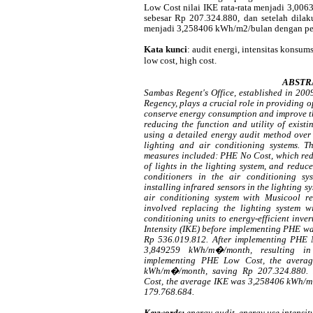
Low Cost nilai IKE rata-rata menjadi 3,0
sebesar Rp 207.324.880, dan setelah dilak
menjadi 3,258406 kWh/m2/bulan dengan pe
Kata kunci
:
audit energi, intensitas konsum
low
cost
,
high
cost
.
ABSTR
Sambas Regent's Office, established in 200
Regency, plays a crucial role in providing o
conserve energy consumption and improve the
reducing the function and utility of exist
using a detailed energy audit method over 
lighting and air conditioning systems. 
measures included: PHE No Cost, which red
of lights in the lighting system, and redu
conditioners in the air conditioning s
installing infrared sensors in the lighting s
air conditioning system with
Musicool
re
involved replacing the lighting system 
conditioning units to energy-efficient inve
Intensity (IKE) before implementing PHE w
Rp 536.019.812. After implementing PHE 
3,849259 kWh/m�/month, resulting in
implementing PHE Low Cost, the averag
kWh/m�/month, saving Rp 207.324.880. F
Cost, the average IKE was 3,258406 kWh/m
179.768.684.
Keywords:
energy audit, energy use intensit