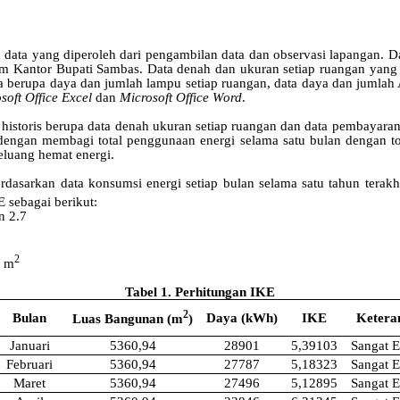
ata yang diperoleh dari pengambilan data dan observasi lapangan. Dat
 Kantor Bupati Sambas. Data denah dan ukuran setiap ruangan yang 
berupa daya dan jumlah lampu setiap ruangan, data daya dan jumlah A
soft Office Excel
dan
Microsoft
Office Word
.
istoris berupa data denah ukuran setiap ruangan dan data pembayaran 
dengan membagi total penggunaan energi selama satu bulan dengan tot
eluang hemat energi.
rdasarkan data konsumsi energi setiap bulan selama satu tahun terakh
E sebagai berikut:
n 2.7
2
m
Tabel
1
.
Perhitungan
IKE
2
Bulan
Daya (kWh)
IKE
Ketera
Luas
Bangunan
(m
)
Januari
5360,94
28901
5,39103
Sangat
E
Februari
5360,94
27787
5,18323
Sangat
E
Maret
5360,94
27496
5,12895
Sangat
E