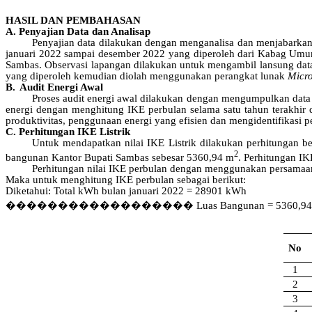
HASIL DAN PEMBAHASAN
A.
Penyajian
Data dan
Analisa
p
Penyajian data dilakukan dengan menganalisa dan menjabarkan d
januari 2022 sampai desember 2022 yang diperoleh dari Kabag Umum
Sambas. Observasi lapangan dilakukan untuk mengambil lansung data 
yang
diperoleh
kemudian
diolah
menggunakan
perangkat
lunak
Micro
B.
Audit Energi Awal
Proses audit energi awal dilakukan dengan mengumpulkan data h
energi dengan menghitung IKE perbulan selama satu tahun terakhir 
produktivitas, penggunaan energi yang efisien dan mengidentifikasi p
C.
Perhitungan
IKE Listrik
Untuk mendapatkan nilai IKE Listrik dilakukan perhitungan be
2
bangunan Kantor Bupati Sambas sebesar 5360,94 m
. Perhitungan IK
Perhitungan nilai IKE perbulan dengan menggunakan persamaa
Maka untuk menghitung IKE perbulan sebagai berikut:
Diketahui: Total kWh bulan januari 2022 = 28901 kWh
������������������
Luas
Bangunan
=
5360,94
No
1
2
3