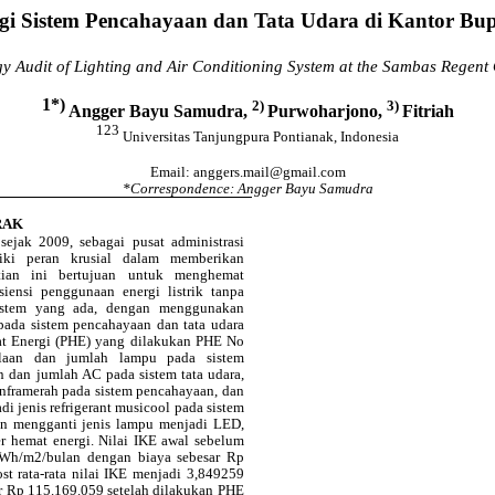
gi Sistem Pencahayaan dan Tata Udara di Kantor Bu
y Audit of Lighting and Air Conditioning System at the Sambas Regent 
1*)
2)
3)
Angger
Bayu Samudra,
Purwoharjono
,
Fitriah
123
Universitas
Tanjungpura
Pontianak, Indonesia
Email:
anggers.mail@gmail.com
*Correspondence: Angger Bayu Samudra
RAK
sejak 2009, sebagai pusat administrasi
iki peran krusial dalam memberikan
tian ini bertujuan untuk menghemat
iensi penggunaan energi listrik tanpa
istem yang ada, dengan menggunakan
 pada sistem pencahayaan dan tata udara
mat Energi (PHE) yang dilakukan PHE No
laan dan jumlah lampu pada sistem
 dan jumlah AC pada sistem tata udara,
framerah pada sistem pencahayaan, dan
di jenis refrigerant musicool pada sistem
an mengganti jenis lampu menjadi LED,
r hemat energi. Nilai IKE awal sebelum
kWh/m2/bulan dengan biaya sebesar Rp
t rata-rata nilai IKE menjadi 3,849259
 Rp 115.169.059 setelah dilakukan PHE