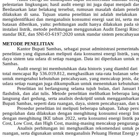
pelestarian lingkungan; hasil audit energi ini juga dapat menjadi 
Berdasarkan latar belakang tersebut, rumusan masalah dalam penel
dilakukan di sana. Tujuan utama penelitian ini adalah melakukan
mengidentifikasi dan menganalisis konsumsi energi saat ini, serta 
batasan diberikan, yaitu: perhitungan audit hanya dilakukan pada 
instalasi listrik, metode perhitungan menggunakan Audit Energi 
standar IKE, dan SNI-03-6197:2020 untuk standar sistem pencahayaa
METODE PENELITIAN
Kantor Bupati Sambas, sebagai pusat administrasi pemerinta
penelitian yang digunakan meliputi data konsumsi energi listrik, y
daya sistem tata udara di setiap ruangan. Data ini diperlukan untu
Sambas.
Audit energi ini membutuhkan data historis yang diambil dar
total mencapai Rp 536.019.812, menghasilkan rata-rata bulanan seb
untuk mengetahui kebutuhan pencahayaan, yang mencakup jenis, daya,
udara setiap ruangan juga dikumpulkan untuk menentukan kebutuhan p
Penelitian ini berlangsung selama tujuh bulan, dari Januar
flashdisk, dan alat tulis. Metode penelitian melibatkan beberapa lan
langsung dari gedung, serta analisis deskriptif untuk menggambarkan
Bupati Sambas, seperti data ruangan, daya, sistem pencahayaan, dan ta
Prosedur penelitian ini meliputi beberapa tahapan. Tahap per
pengolahan data dilakukan dengan menghitung konsumsi energi listr
dengan menghitung IKE tahun 2022, serta konsumsi energi listrik p
Cost, Low Cost, dan High Cost, masing-masing mencakup penguranga
Analisis perhitungan ini menghasilkan rekomendasi untuk pe
ruangan, serta digunakan untuk menganalisis Peluang Hemat Energi yan