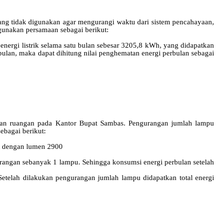
ng tidak digunakan agar mengurangi waktu dari sistem pencahayaan,
gunakan
persamaan
sebagai
berikut
:
nergi listrik selama satu bulan sebesar 3205,8 kWh, yang didapatkan
bulan, maka dapat dihitung nilai penghematan energi perbulan sebagai
han ruangan pada Kantor Bupat Sambas. Pengurangan jumlah lampu
ebagai berikut:
tt dengan lumen 2900
rangan
sebanyak
1
lampu
.
Sehingga
konsumsi
energi
perbulan
setelah
etelah dilakukan pengurangan jumlah lampu didapatkan total energi