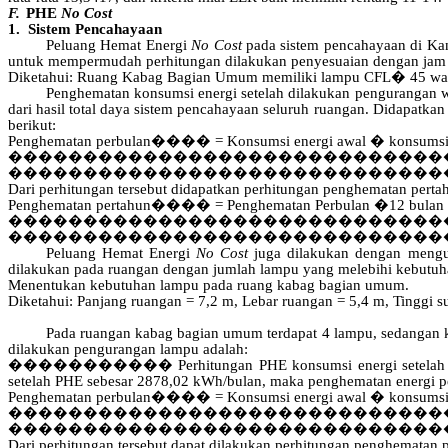
F.
PHE
No Cost
1.
Sistem
Pencahayaan
Peluang Hemat Energi
No Cost
pada sistem pencahayaan di Kan
untuk mempermudah perhitungan dilakukan penyesuaian dengan jam 
Diketahui
: Ruang
Kabag
Bagian Umum memiliki
lampu
CFL
�
45 wa
Penghematan konsumsi energi setelah dilakukan pengurangan wak
dari hasil total daya sistem pencahayaan seluruh ruangan. Didapatka
berikut:
Penghematan perbulan
����
= Konsumsi energi awal � konsumsi 
�����������������������������
�����������������������������
Dari perhitungan tersebut didapatkan perhitungan penghematan pertah
Penghematan pertahun
����
= Penghematan Perbulan
�
12 bulan
�����������������������������
�����������������������������
Peluang Hemat Energi
No Cost
juga dilakukan dengan mengu
dilakukan pada ruangan dengan jumlah lampu yang melebihi kebutuhan
Menentukan kebutuhan lampu pada ruang kabag bagian umum.
Diketahui: Panjang ruangan = 7,2 m, Lebar ruangan = 5,4 m, Tinggi 
Pada
ruangan
kabag
bagian
umum
terdapat
4
lampu
,
sedangan
dilakukan
pengurangan
lampu
adalah
:
�����������
Perhitungan PHE konsumsi energi setelah
setelah PHE sebesar 2878,02 kWh/bulan, maka penghematan energi per
Penghematan perbulan
����
= Konsumsi energi awal � konsumsi 
�����������������������������
�����������������������������
Dari perhitungan tersebut dapat dilakukan perhitungan penghematan p