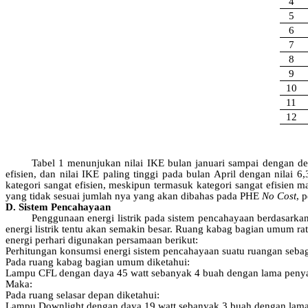
4
5
6
7
8
9
10
11
12
Tabel 1 menunjukan nilai IKE bulan januari sampai dengan des
efisien, dan nilai IKE paling tinggi pada bulan April dengan nilai
kategori sangat efisien, meskipun termasuk kategori sangat efisien m
yang tidak sesuai jumlah nya yang akan dibahas pada PHE
No Cost
, 
D.
Sistem
Pencahayaan
Penggunaan
energi
listrik
pada
sistem
pencahayaan
berdasarka
energi
listrik
tentu
akan
semakin
besar
. Ruang
kabag
bagian
umum
ra
energi
perhari
digunakan
persamaan
berikut
:
Perhitungan konsumsi energi sistem pencahayaan suatu ruangan sebag
Pada ruang kabag bagian umum diketahui:
Lampu CFL dengan daya 45 watt sebanyak 4 buah dengan lama penya
Maka:
Pada ruang selasar depan diketahui:
Lampu Downlight dengan daya 19 watt sebanyak 3 buah dengan lama