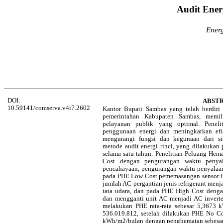
Audit Ener
Energ
DOI:
ABST
10.59141/comserva.v4i7.2602
Kantor Bupati Sambas yang telah berdiri 
pemerintahan Kabupaten Sambas, memil
pelayanan publik yang optimal. Peneli
penggunaan energi dan meningkatkan efis
mengurangi fungsi dan kegunaan dari s
metode audit energi rinci, yang dilakukan
selama satu tahun. Penelitian Peluang He
Cost dengan pengurangan waktu penya
pencahayaan, pengurangan waktu penyalaan
pada PHE Low Cost pememasangan sensor in
jumlah AC pergantian jenis refrigerant menja
tata udara, dan pada PHE High Cost deng
dan mengganti unit AC menjadi AC inverte
melakukan PHE rata-rata sebesar 5,3673 
536.019.812, setelah dilakukan PHE No Cos
kWh/m2/bulan dengan penghematan sebesar