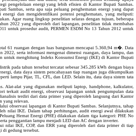
tegi pengelolaan energi yang lebih efisien di Kantor Bupati Sambas.
pati Sambas, serta apa saja peluang penghematan energi yang dapat
 energi dan mengidentifikasi potensi penghematan, yang meliputi:
ukan. Agar ruang lingkup penelitian selaras dengan tujuan, beberapa
tahun 2022 yang diperoleh dari lapangan, penelitian tidak membahas
96:2011 untuk prosedur audit, PERMEN ESDM No 13 Tahun 2012 untuk
i total 61 ruangan dengan luas bangunan mencapai 5.360,94 m�. Data
hun 2022, serta informasi mengenai dimensi ruangan, daya lampu, dan
akan untuk menghitung Indeks Konsumsi Energi (IKE) di Kantor Bupati
strik pada tahun tersebut tercatat sebesar 345.285 kWh dengan biaya
energi, data daya sistem pencahayaan tiap ruangan juga dikumpulkan
ti lampu Pijar, TL, CFL, dan LED. Selain itu, data daya sistem tata
. Alat-alat yang digunakan meliputi laptop, handphone, kalkulator,
teori terkait audit energi, observasi lapangan untuk pengumpulan data
nalisis terdiri dari data primer yang diperoleh langsung dari Kantor
an yang relevan.
lalui observasi lapangan di Kantor Bupati Sambas. Selanjutnya, tahap
eh nilai IKE. Dalam tahap perhitungan, audit energi awal dilakukan
n Peluang Hemat Energi (PHE) dilakukan dalam tiga kategori: PHE No
erta penggantian lampu menjadi LED dan AC dengan inverter.
ui nilai IKE, COP, dan ERR yang diperoleh dari data primer di tiap
i di gedung tersebut.