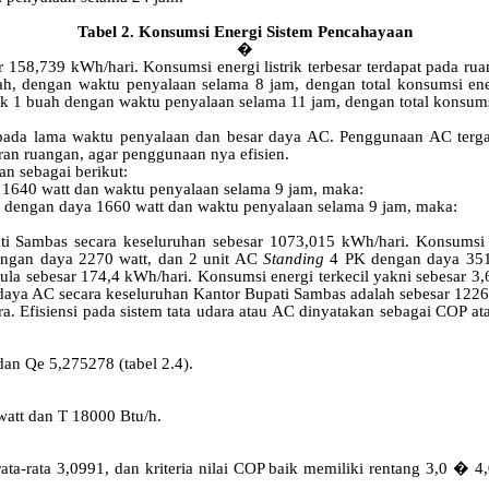
Tabel
2
.
Konsumsi Energi Sistem Pencahayaan
�
sar 158,739 kWh/hari. Konsumsi energi listrik terbesar terdapat pad
 dengan waktu penyalaan selama 8 jam, dengan total konsumsi energ
k 1 buah dengan waktu penyalaan selama 11 jam, dengan total konsums
n pada lama waktu penyalaan dan besar daya AC. Penggunaan AC tergan
ran ruangan, agar penggunaan nya efisien.
an sebagai berikut:
a 1640 watt dan waktu penyalaan selama 9 jam, maka:
 dengan daya 1660 watt dan waktu penyalaan selama 9 jam, maka:
pati Sambas secara keseluruhan sebesar 1073,015 kWh/hari. Konsumsi 
ngan daya 2270 watt, dan 2 unit AC
Standing
4 PK dengan daya 3510
aula sebesar 174,4 kWh/hari. Konsumsi energi terkecil yakni sebesar
daya AC secara keseluruhan Kantor Bupati Sambas adalah sebesar 1226
dara. Efisiensi pada sistem tata udara atau AC dinyatakan sebagai COP a
dan Qe 5,275278 (tabel 2.4).
watt dan T 18000 Btu/h.
rata-rata 3,0991, dan kriteria nilai COP baik memiliki rentang 3,0 � 