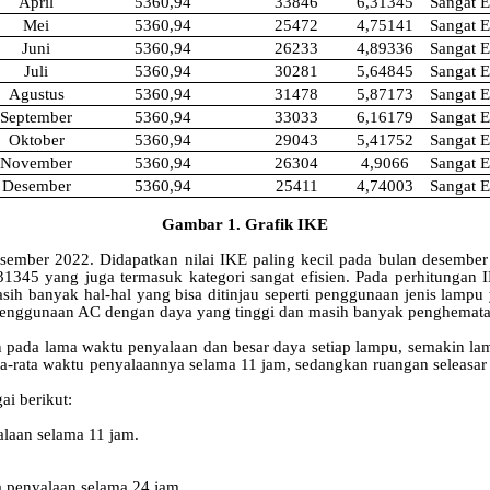
April
5360,94
33846
6,31345
Sangat
E
Mei
5360,94
25472
4,75141
Sangat
E
Juni
5360,94
26233
4,89336
Sangat
E
Juli
5360,94
30281
5,64845
Sangat
E
Agustus
5360,94
31478
5,87173
Sangat
E
September
5360,94
33033
6,16179
Sangat
E
Oktober
5360,94
29043
5,41752
Sangat
E
November
5360,94
26304
4,9066
Sangat
E
Desember
5360,94
25411
4,74003
Sangat
E
Gambar
1
.
Grafik IKE
ember 2022. Didapatkan nilai IKE paling kecil pada bulan desember d
 6,31345 yang juga termasuk kategori sangat efisien. Pada perhitunga
asih banyak hal-hal yang bisa ditinjau seperti penggunaan jenis lampu
penggunaan AC dengan daya yang tinggi dan masih banyak penghematan
n
pada lama
waktu
penyalaan
dan
besar
daya setiap
lampu
,
semakin
la
ta-rata
waktu
penyalaannya
selama
11 jam,
sedangkan
ruangan
seleasar
ai berikut:
laan selama 11 jam.
 penyalaan selama 24 jam.