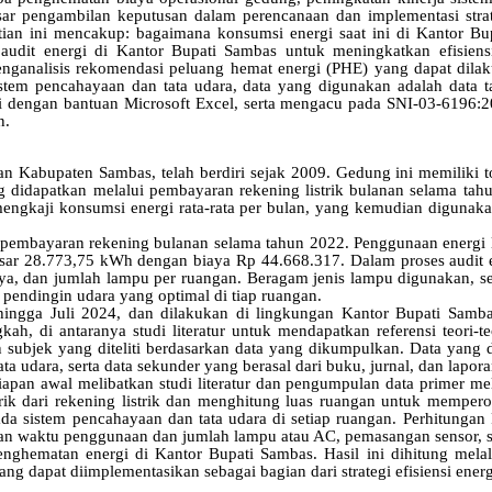
dasar pengambilan keputusan dalam perencanaan dan implementasi stra
itian ini mencakup: bagaimana konsumsi energi saat ini di Kantor Bu
 audit energi di Kantor Bupati Sambas untuk meningkatkan efisiensi
menganalisis rekomendasi peluang hemat energi (PHE) yang dapat dilak
sistem pencahayaan dan tata udara, data yang digunakan adalah data 
Rinci dengan bantuan Microsoft Excel, serta mengacu pada SNI-03-61
n.
han Kabupaten Sambas, telah berdiri sejak 2009. Gedung ini memilik
ang didapatkan melalui pembayaran rekening listrik bulanan selama ta
k mengkaji konsumsi energi rata-rata per bulan, yang kemudian digun
i pembayaran rekening bulanan selama tahun 2022. Penggunaan energi li
esar 28.773,75 kWh dengan biaya Rp 44.668.317. Dalam proses audit 
 dan jumlah lampu per ruangan. Beragam jenis lampu digunakan, seper
endingin udara yang optimal di tiap ruangan.
i hingga Juli 2024, dan dilakukan di lingkungan Kantor Bupati Sambas
gkah, di antaranya studi literatur untuk mendapatkan referensi teori-
 subjek yang diteliti berdasarkan data yang dikumpulkan. Data yang dia
ta udara, serta data sekunder yang berasal dari buku, jurnal, dan lapor
siapan awal melibatkan studi literatur dan pengumpulan data primer me
ik dari rekening listrik dan menghitung luas ruangan untuk memperol
ada sistem pencahayaan dan tata udara di setiap ruangan. Perhitunga
n waktu penggunaan dan jumlah lampu atau AC, pemasangan sensor, s
nghematan energi di Kantor Bupati Sambas. Hasil ini dihitung melal
g dapat diimplementasikan sebagai bagian dari strategi efisiensi energ