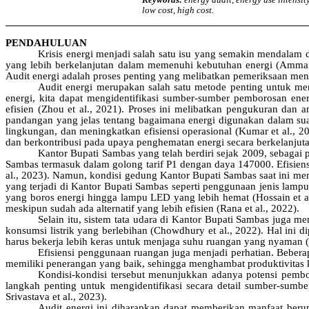
low cost, high cost.
PENDAHULUAN
Krisis energi menjadi salah satu isu yang semakin mendalam 
yang lebih berkelanjutan dalam memenuhi kebutuhan energi (Ammar et 
Audit energi adalah proses penting yang melibatkan pemeriksaan men
Audit energi merupakan salah satu metode penting untuk meng
energi, kita dapat mengidentifikasi sumber-sumber pemborosan en
efisien (Zhou et al., 2021). Proses ini melibatkan pengukuran dan a
pandangan yang jelas tentang bagaimana energi digunakan dalam su
lingkungan, dan meningkatkan efisiensi operasional (Kumar et al., 
dan berkontribusi pada upaya penghematan energi secara berkelanjutan (
Kantor Bupati Sambas yang telah berdiri sejak 2009, sebagai
Sambas termasuk dalam golong tarif P1 dengan daya 147000. Efisiens
al., 2023). Namun, kondisi gedung Kantor Bupati Sambas saat ini m
yang terjadi di Kantor Bupati Sambas seperti penggunaan jenis lampu
yang boros energi hingga lampu LED yang lebih hemat (Hossain et a
meskipun sudah ada alternatif yang lebih efisien (Rana et al., 2022).
Selain itu, sistem tata udara di Kantor Bupati Sambas juga
konsumsi listrik yang berlebihan (Chowdhury et al., 2022). Hal ini 
harus bekerja lebih keras untuk menjaga suhu ruangan yang nyaman (G
Efisiensi penggunaan ruangan juga menjadi perhatian. Bebera
memiliki penerangan yang baik, sehingga menghambat produktivitas
Kondisi-kondisi tersebut menunjukkan adanya potensi pembor
langkah penting untuk mengidentifikasi secara detail sumber-sumb
Srivastava et al., 2023).
Audit energi ini diharapkan dapat memberikan manfaat berup