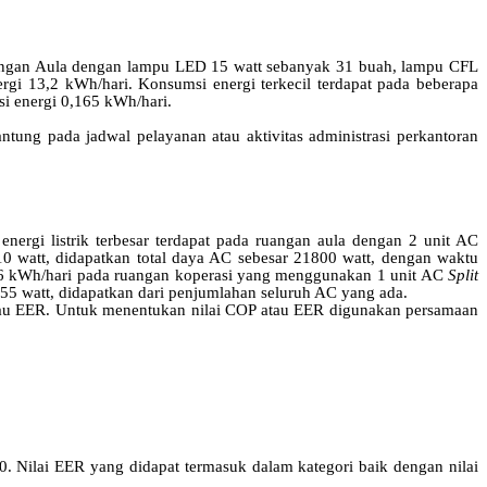
a ruangan Aula dengan lampu LED 15 watt sebanyak 31 buah, lampu CFL
i 13,2 kWh/hari. Konsumsi energi terkecil terdapat pada beberapa
i energi 0,165 kWh/hari.
tung pada jadwal pelayanan atau aktivitas administrasi perkantoran
energi listrik terbesar terdapat pada ruangan aula dengan 2 unit AC
 watt, didapatkan total daya AC sebesar 21800 watt, dengan waktu
 3,6 kWh/hari pada ruangan koperasi yang menggunakan 1 unit AC
Split
55 watt, didapatkan dari penjumlahan seluruh AC yang ada.
tau EER.
Untuk menentukan nilai COP atau EER digunakan persamaan
4,0. Nilai EER yang didapat termasuk dalam kategori baik dengan nilai