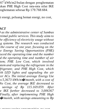
06367 kWh/m2/bulan dengan penghematan
ukan PHE High Cost rata-rata nilai IKE
nghematan sebesar Rp 179.768.684.
si energi, peluang hemat energi,
no
cost
,
ACT
9 as the administrative center of Sambas
ptimal public services. This study aims to
 efficiency of electricity usage without
ing systems. The research was conducted
the course of one year, focusing on the
The Energy Saving Opportunities (PHE)
uced the operating time and the number
ced the operating time and number of air
ystem; PHE Low Cost, which involved
ystem and replacing the refrigerant in the
frigerant; and PHE High Cost, which
with LED lights and upgrading the air
rter ACs. The initial average Energy Use
as 5,3673 kWh/m�/month, with a cost of
No Cost, the average IKE decreased to
 savings of Rp 115.169.059. After
e IKE further decreased to 3,006367
inally, after implementing PHE High
�/month, with savings amounting to Rp
y, energy saving opportunities, no cost,