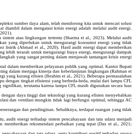
epleksi sumber daya alam, telah mendorong kita untuk mencari solusi
t diambil dalam mengatasi krisis energi adalah melalui audit energi.
 2021).
istem atau lingkungan tertentu (Sharma et al., 2023). Melalui audit
ikan yang diperlukan untuk mengurangi konsumsi energi yang tidak
si listrik (Ahmad et al., 2020). Hasil audit energi dapat memberikan
ng lebih terarah untuk mengurangi biaya energi, mengurangi dampak
 langkah yang sangat penting dalam menjawab tantangan krisis energi
usial dalam memberikan pelayanan publik yang optimal. Kantor Bupati
nting dalam menjaga kinerja dan keberlanjutan lingkungan (Rahman et
 yang kurang efisien (Ibrahim et al., 2021). Beberapa permasalahan
mpu dengan tingkat efisiensi yang berbeda-beda, mulai dari lampu CFL
 signifikan, terutama karena lampu CFL masih digunakan secara luas
) dengan daya tinggi dan teknologi yang kurang efisien menyebabkan
lasi dan ventilasi mungkin tidak lagi berfungsi optimal, sehingga AC
penerangan dan pendinginan. Sebaliknya, terdapat ruangan yang tidak
u, audit energi terhadap sistem pencahayaan dan tata udara menjadi
an memberikan rekomendasi perbaikan yang tepat (Das et al., 2021;
encahayaan dan tata udara, serta kontribusi positif terhadap upaya