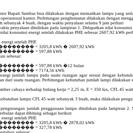
tor Bupati Sambas bisa dilakukan dengan mematikan lampu yang seda
operasional kantor.
Perhitungan
penghematan
dilakukan
dengan
meng
tt
sebanyak
4
buah
, dengan
waktu
penyalaan
selama
9 jam
perhari
tu penyalaan dituliskan pada lampiran 1. Didapatkan nilai konsumsi e
n nilai konsumsi energi setelah dilakukan PHE sebesar 2607,92 kWh per
energi setelah PHE
��������
= 3205,8 kWh � 2607,92 kWh
��������
= 597,88 kWh
un sebesar:
��������
= 597,88 kWh
�
12 bulan
��������
= 7174,56 kWh
rangi jumlah lampu pada suatu ruangan agar sesuai dengan kebutu
 dari suatu ruangan. Perhitungan kebutuhan jumlah lampi dilakukan s
sumber cahaya terhadap bidang kerja = 2,25 m, E = 350 lux, CFL 45 wa
kebutuhan
lampu
CFL
45 watt
sebanyak
3
buah
,
maka
dilakukan
pengu
 pengurangan jumlah penggunaan lampu dituliskan pada lampiran 2. S
bulan dapat dihitung sebagai berikut:
energi setelah PHE
��������
= 3205,8 kWh � 2878,02 kWh
��������
= 327,78 kWh
ertahun sebesar: