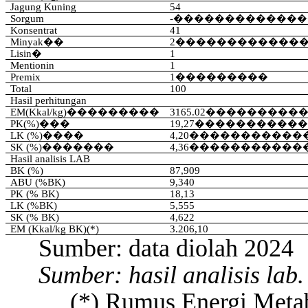
Jagung
Kuning
54
Sorgum
-
������������
Konsentrat
4
1
Minyak
��
2
������������
Lisin
�
1
Mentionin
1
Premix
1
���������
Total
100
Hasil
perhitungan
EM(
Kkal
/kg)
���������
3165.02
���������
PK(%)
���
19,27
����������
LK (%)
����
4,20
�����������
SK (%)
�������
4,36
�����������
Hasil
analisis
LAB
BK (%)
87,909
ABU (%BK)
9,340
PK (% BK)
18,13
LK (%BK)
5,555
SK (% BK)
4,622
EM (
Kkal
/kg
BK)(
*)
3.206,10
Sumber: data
diolah
2024
Sumber: hasil analisis la
(*) Rumus Energi Metab