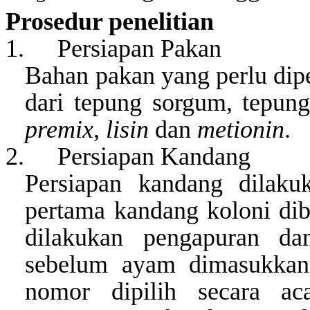
Prosedur
penelitian
1.
Persiapan
Pakan
Bahan pakan yang perlu diper
dari tepung sorgum,
tepun
premix
,
lisin
dan
metionin
.
2.
Persiapan
Kandang
Persiapan kandang dilaku
pertama k
andang koloni di
dilakukan pengapuran da
sebelum ayam dimasukkan.
nomor dipilih secara a