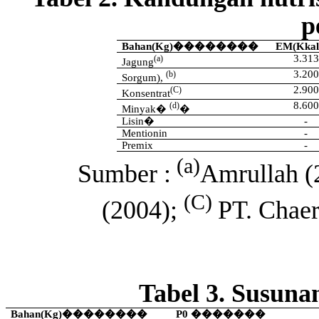
p
Bahan(Kg)
��������
EM(
Kkal
3.3
13
(a)
Jagung
3.200
(b)
Sorgum),
2.900
(C)
Konsentrat
8
.
6
00
(d)
Minyak
�
�
Lisin
�
-
Mentionin
-
Premix
-
(a)
Sumber :
Amrullah (
(C)
(2004);
PT.
Chae
Tabel 3. Susuna
Bahan(Kg)
��������
P0
�������