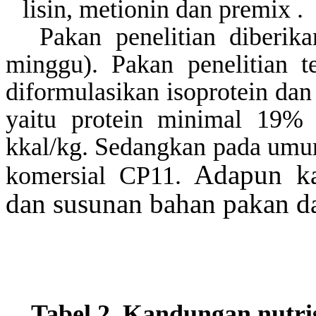
lisin,
metionin
dan
premix
.
Pakan penelitian diberi
minggu). Pakan penelitian t
diformulasikan
isoprotein
da
yaitu protein minimal 19%
kkal
/kg. Sedangkan pada umu
Adapun ka
komersial CP11.
dan susunan bahan pakan dap
Tabel
2
. Kandungan nutri