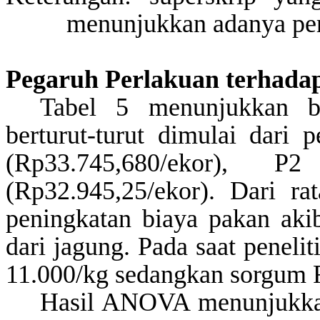
menunjukkan adanya per
Pegaruh
Perlakuan
t
erhada
Tabel 5 menunjukkan b
berturut-turut dimulai dari 
(Rp
33.745,680
/ekor), P2
(Rp32.945,25/ekor). Dari rat
peningkatan biaya pakan aki
dari jagung. Pada saat peneli
11.000/kg sedangkan sorgum 
Hasil ANOVA menunjukka