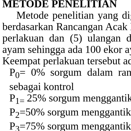
METODE PENELITIAN
Metode penelitian yang d
berdasarkan
Rancangan Acak L
perlakuan dan (5) ulangan d
ayam sehingga ada 1
00
ekor a
Keempat perlakuan tersebut a
P
= 0% sorgum dalam ran
0
sebagai
k
ontrol
P
25% sorgum menggantik
1=
P
=50% sorgum menggantik
2
P
=75% sorgum menggantik
3