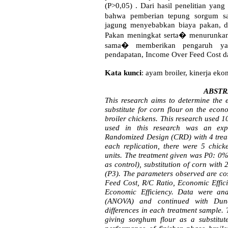
(P>0,05) . Dari hasil penelitian yang
bahwa pemberian tepung sorgum 
jagung menyebabkan biaya pakan, d
Pakan meningkat serta
�
menurunkan
sama
�
memberikan pengaruh ya
pendapatan, Income Over Feed Cost d
Kata kunci
:
ayam broiler, kinerja ek
ABSTR
This research aims to determine the e
substitute for corn flour on the econ
broiler chickens. This research used
used in this research was an ex
Randomized Design (CRD) with 4 treatm
each replication, there were 5 chick
units. The treatment given was P0: 0
as control), substitution of corn wi
(P3). The parameters observed are co
Feed Cost, R/C Ratio, Economic Effic
Economic Efficiency. Data were ana
(ANOVA) and continued with Dunc
differences in each treatment sample. 
giving sorghum flour as a substitut