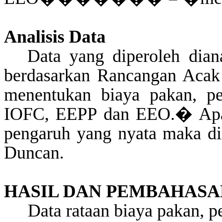
Analisis
Data
Data yang
diperoleh
dian
berdasarkan
Rancangan
Aca
menentukan
biaya
pakan
,
p
IOFC, EEPP dan EEO.
�
Ap
pengaruh
yang
nyata
maka
d
Duncan.
HASIL DAN PEMBAHASA
Data
rataan
biaya
pakan
,
p