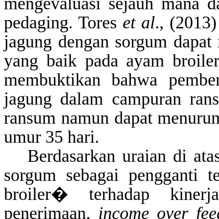
mengevaluasi sejauh mana d
pedaging.
Tores
et
al
.
, (2013
jagung dengan sorgum dapat
yang baik pada ayam broiler
membuktikan bahwa pember
jagung dalam campuran ran
ransum namun dapat menurunk
umur 35 hari.
Berdasarkan uraian di atas
sorgum sebagai pengganti 
broiler
�
terhadap kinerj
penerimaan,
income
over
fee