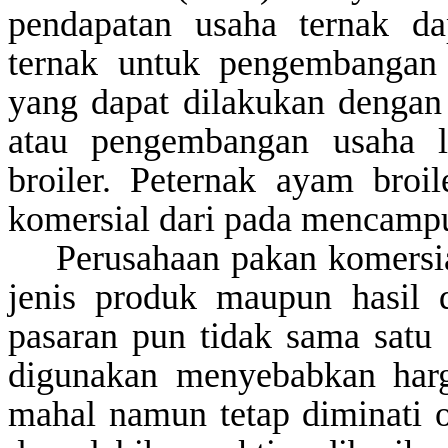
pendapatan
usaha
ternak
da
ternak
untuk
pengembanga
yang
dapat
dilakukan
denga
atau pengembangan
usaha
broiler.
Peternak ayam broil
komersial dari pada mencampu
Perusahaan pakan komersia
jenis produk maupun hasil d
pasaran pun tidak sama satu
digunakan menyebabkan harg
mahal namun tetap diminati 