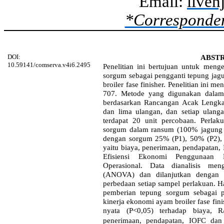
Email:
live
*Corresponde
DOI:
ABST
10.59141/comserva.v4i6.2495
Penelitian ini bertujuan untuk meng
sorgum sebagai pengganti tepung jag
broiler fase finisher. Penelitian ini
707. Metode yang digunakan dalam 
berdasarkan Rancangan Acak Lengk
dan lima ulangan, dan setiap ulang
terdapat 20 unit percobaan. Perla
sorgum dalam ransum (100% jagung se
dengan sorgum 25% (P1), 50% (P2), 
yaitu biaya, penerimaan, pendapatan,
Efisiensi Ekonomi Penggunaan 
Operasional. Data dianalisis me
(ANOVA) dan dilanjutkan dengan u
perbedaan setiap sampel perlakuan. H
pemberian tepung sorgum sebagai p
kinerja ekonomi ayam broiler fase fi
nyata (P<0,05) terhadap biaya, 
penerimaan, pendapatan, IOFC da