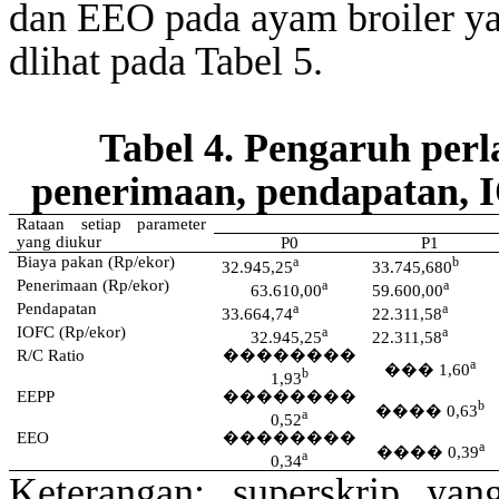
dan EEO pada
ayam
broiler y
dlihat
pada Tabel 5.
Tabel 4. Pengaruh per
penerimaan, pendapatan, 
Rataan setiap parameter
yang diukur
P0
P1
Biaya
pakan
(Rp/
ekor
)
a
b
32.945,25
33.745,680
Penerimaan
(Rp/
ekor
)
a
a
63.610,00
59.600,00
Pendapatan
a
a
33.664,74
22.311,58
IOFC (Rp/
ekor
)
a
a
32.945,25
22.311,58
R/C Ratio
��������
a
���
1,60
b
1,93
EEPP
��������
b
����
0,63
a
0,52
EEO
��������
a
����
0,39
a
0,34
Keterangan: superskrip ya