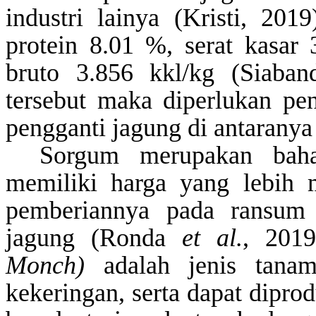
industri lainya
(Kristi
,
2019
protein 8.01 %, serat kasar
bruto 3.856
kkl
/kg
(Siaba
tersebut maka diperlukan pe
pengganti jagung di
antaranya
Sorgum merupakan baha
memiliki harga yang lebih
pemberian
nya pada
ransum 
jagung
(Ronda
et al
.
,
2019
Monch
)
adalah jenis tanam
kekeringan, serta dapat dipro