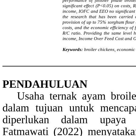
performance of finisher phase broil
significant effect (P<0.05) on costs,
income, IOFC and EEO no significant e
the research that has been carried 
provision of up to 75% sorghum flour a
costs, and the economic efficiency of 
R/C ratio. Providing the same level 
income, Income Over Feed Cost and Op
Keywords:
broiler chickens, economic
PENDAHULUAN
Usaha
ternak
ayam
broil
dalam
tujuan
untuk
mencap
diperlukan
dalam
upaya
Fatmawati (2022)
menyataka