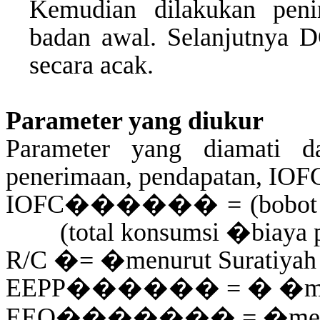
Kemudian dilakukan peni
badan awal. Selanjutnya
D
secara acak.
Parameter yang diukur
Parameter yang diamati da
penerimaan, pendapatan, IOF
IOFC
������
= (bobot
(total konsumsi
�
biaya 
R/C
�
=
�
menurut Suratiyah
EEPP
������
=
�
�
m
EEO
�������
=
�
me