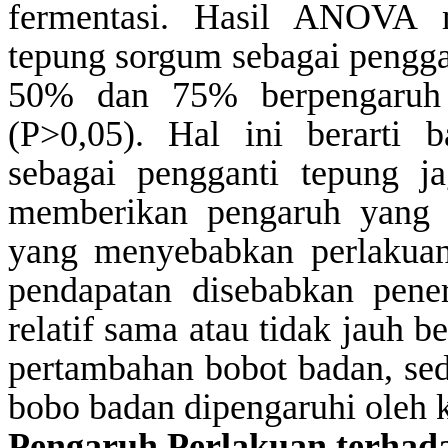
fermentasi. Hasil ANOVA 
tepung sorgum sebagai pengga
50% dan 75% berpengaruh t
(P>0,05). Hal ini berarti
sebagai pengganti tepung j
memberikan pengaruh yang s
yang menyebabkan perlakuan
pendapatan disebabkan pene
relatif sama atau tidak jauh 
pertambahan bobot badan, se
bobo badan dipengaruhi oleh 
Pengaruh Perlakuan
t
erhad